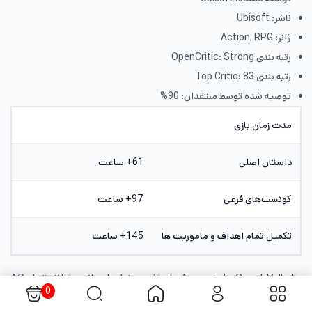
ناشر: Ubisoft
ژانر: Action, RPG
رتبه بندی OpenCritic: Strong
رتبه بندی Top Critic: 83
توصیه شده توسط منتقدان: 90%
مدت زمان بازی
داستان اصلی
61+ ساعت
کوئست‌های فرعی
97+ ساعت
تکمیل تمام اهداف و ماموریت ها
145+ ساعت
Assassin’s Creed Valhalla با داشتن خط داستانی طولانی‌تر از AC
0
Odyssey، یکی از گسترده‌ترین تجربه‌های این مجموعه را ارائه می‌دهد.