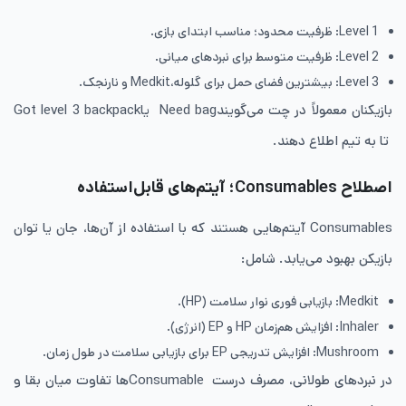
Level 1: ظرفیت محدود؛ مناسب ابتدای بازی.
Level 2: ظرفیت متوسط برای نبردهای میانی.
Level 3: بیشترین فضای حمل برای گلوله،Medkit و نارنجک.
بازیکنان معمولاً در چت می‌گویندNeed bag یاGot level 3 backpack
تا به تیم اطلاع دهند.
اصطلاح Consumables؛ آیتم‌های قابل‌استفاده
Consumables آیتم‌هایی هستند که با استفاده از آن‌ها، جان یا توان
بازیکن بهبود می‌یابد. شامل:
Medkit: بازیابی فوری نوار سلامت (HP).
Inhaler: افزایش هم‌زمان HP و EP (انرژی).
Mushroom: افزایش تدریجی EP برای بازیابی سلامت در طول زمان.
در نبردهای طولانی، مصرف درست Consumableها تفاوت میان بقا و