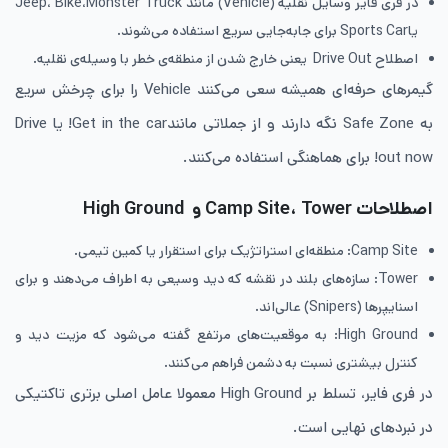
در فری فایر وسایل نقلیه (Vehicle) مانند Jeep، Bike،Monster Truck
یاSports Car برای جابه‌جایی سریع استفاده می‌شوند.
اصطلاح Drive Out یعنی خارج شدن از منطقه‌ی خطر با وسیله‌ی نقلیه.
گیمرهای حرفه‌ای همیشه سعی می‌کنند Vehicle را برای چرخش سریع
به Safe Zone نگه دارند و از جملاتی مانندGet in the car! یا Drive
out now! برای هماهنگی استفاده می‌کنند.
اصطلاحات Camp Site، Tower و High Ground
Camp Site: منطقه‌ای استراتژیک برای استقرار یا کمین تیمی.
Tower: سازه‌های بلند در نقشه که دید وسیعی به اطراف می‌دهند و برای
اسنایپرها (Snipers) عالی‌اند.
High Ground: به موقعیت‌های مرتفع گفته می‌شود که مزیت دید و
کنترل بیشتری نسبت به دشمن فراهم می‌کنند.
در فری فایر، تسلط بر High Ground معمولا عامل اصلی برتری تاکتیکی
در نبردهای نهایی است.