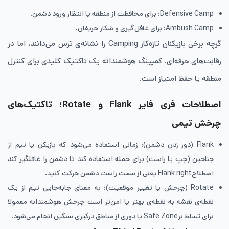
Defensive Camp: برای محافظت از منطقه یا انتظار ورود دشمن.
Ambush Camp: برای غافل‌گیری و شکار حریفان.
گرچه برخی بازیکنان تازه‌کار Camping را نشانه‌ی ترس می‌دانند، اما در
رقابت‌های حرفه‌ای، کمپینگ هوشمندانه یک تاکتیک کلیدی برای کنترل
منطقه یا حفظ امتیاز است.
اصطلاحات فری فایر Flank و Rotate؛ تاکتیک‌های
چرخش تیمی
Flank (دور زدن دشمن): زمانی استفاده می‌شود که بازیکن یا تیم از
جناحین (چپ یا راست) برای حمله استفاده کند تا دشمن را غافلگیر کند
اصطلاحFlank right یعنی از سمت راست دشمن حرکت کنید.
Rotate (چرخش یا تغییر موقعیت): به معنای جابه‌جایی تیم از یک
نقطه‌ی نقشه به نقطه‌ی بهتر یا امن‌تر است چرخش هوشمندانه معمولا
برای تسلط برSafe Zone یا دوری از مناطق درگیری سنگین انجام می‌شود.