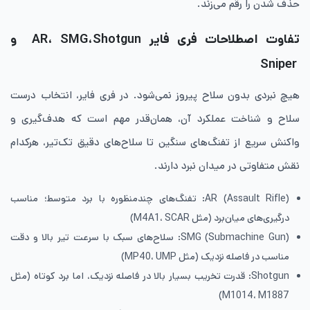
حذف شدن را رقم می‌زند.
تفاوت اصطلاحات فری فایر AR، SMG،Shotgun و
Sniper
هیچ نبردی بدون سلاح پیروز نمی‌شود. در فری فایر، انتخاب درست
سلاح و شناخت عملکرد آن، همان‌قدر مهم است که هدف‌گیری و
واکنش سریع از تفنگ‌های سنگین تا سلاح‌های دقیق تک‌تیر، هرکدام
نقش متفاوتی در میدان نبرد دارند.
AR (Assault Rifle): تفنگ‌های چندمنظوره با برد متوسط؛ مناسب
درگیری‌های میان‌برد (مثل M4A1، SCAR)
SMG (Submachine Gun): سلاح‌های سبک با سرعت تیر بالا و دقت
مناسب در فاصله نزدیک (مثل MP40، UMP)
Shotgun: قدرت تخریب بسیار بالا در فاصله نزدیک، اما برد کوتاه (مثل
M1014، M1887)