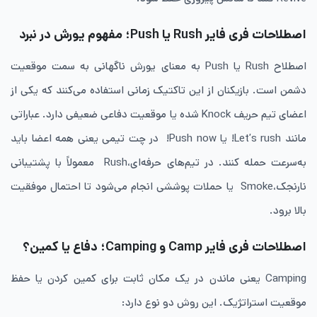
اصطلاحات فری فایر Rush یا Push؛ مفهوم یورش در نبرد
اصطلاح Rush یا Push به معنای یورش ناگهانی به سمت موقعیت
دشمن است. بازیکنان از این تاکتیک زمانی استفاده می‌کنند که یکی از
اعضای تیم حریف Knock شده یا موقعیت دفاعی ضعیفی دارد. عباراتی
مانند Let’s rush! یا Push now! در چت تیمی یعنی همه اعضا باید
به‌سرعت حمله کنند. در تیم‌های حرفه‌ای،Rush معمولاً با پشتیبانی
نارنجک،Smoke یا حملات پوششی انجام می‌شود تا احتمال موفقیت
بالا برود.
اصطلاحات فری فایر Camp و Camping؛ دفاع یا کمین؟
Camping یعنی ماندن در یک مکان ثابت برای کمین کردن یا حفظ
موقعیت استراتژیک. این روش دو نوع دارد: