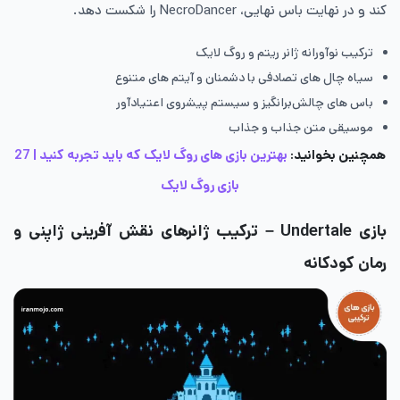
کند و در نهایت باس نهایی، NecroDancer را شکست دهد.
ترکیب نوآورانه ژانر ریتم و روگ لایک
سیاه چال های تصادفی با دشمنان و آیتم های متنوع
باس های چالش‌برانگیز و سیستم پیشروی اعتیادآور
موسیقی متن جذاب و جذاب
همچنین بخوانید:
بهترین بازی های روگ لایک که باید تجربه کنید | 27
بازی روگ لایک
بازی Undertale
– ترکیب ژانرهای نقش آفرینی ژاپنی و
رمان کودکانه