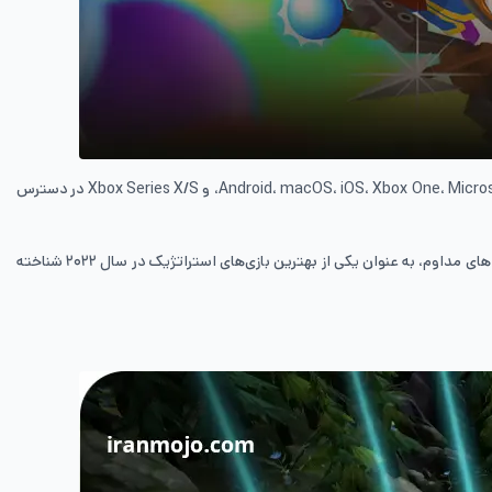
در حال حاضر، Bloons TD 6 به عنوان یکی از محبوب‌ترین بازی های دفاع از قلعه شناخته می‌شود و این بازی که بر روی پلتفرم‌های مختلف از جمله Android، macOS، iOS، Xbox One، Microsoft Windows، و Xbox Series X/S در دسترس
بازیکنان در Bloons TD 6 باید با استفاده از انواع قلعه ها و میمون‌های مسلح، جلوی پیشروی بالن‌های دشمن را بگیرند که این بازی با محتوای غنی و به‌روزرسانی های مداوم، به عنوان یکی از بهترین بازی‌های استراتژیک در سال ۲۰۲۲ شناخته