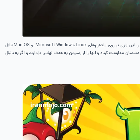
Legion TD 2 یک بازی چند نفره در سبک بازی های دفاع از قلعه است که در آن بازیکنان به صورت تیمی در قالب مسابقات 2v2 یا 4v4 با یکدیگر رقابت می‌کنند و این بازی بر روی پلتفرم‌های Microsoft Windows، Linux، و Mac OS قابل
تا در برابر موج‌های مداوم دشمنان مقاومت کرده و آنها را از رسیدن به هدف نهایی بازدارند و اگر به دنبال