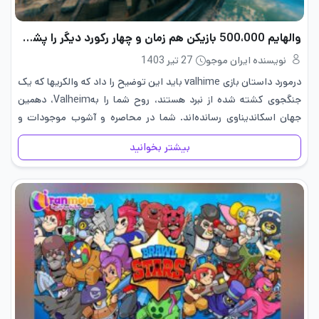
والهایم 500،000 بازیکن هم‌ زمان و چهار رکورد دیگر را پشت سر می‌گذارد!
نویسنده ایران موجو
27 تیر 1403
درمورد داستان بازی valhime باید این توضیح را داد که والکری­ها که یک
جنگجوی کشته شده از نبرد هستند، روح شما را بهValheim، دهمین
جهان اسکاندیناوی رسانده‌اند. شما در محاصره و آشوب موجودات و
دشمنان باستانی خدایان و جدیدترین متولی…
بیشتر بخوانید