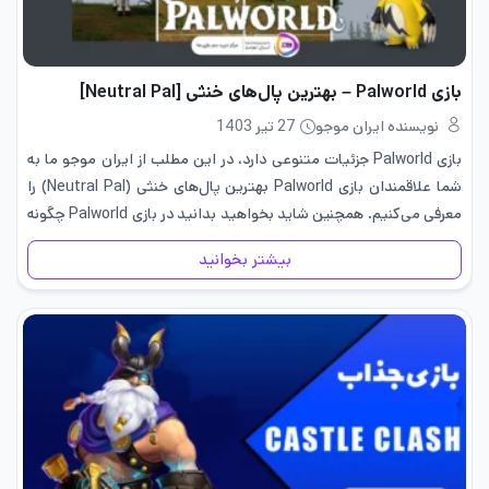
بازی Palworld – بهترین پال‌های خنثی [Neutral Pal]
نویسنده ایران موجو
27 تیر 1403
بازی Palworld جزئیات متنوعی دارد، در این مطلب از ایران موجو ما به
شما علاقمندان بازی Palworld بهترین پال‌های خنثی (Neutral Pal) را
معرفی می‌کنیم. همچنین شاید بخواهید بدانید در بازی Palworld چگونه
رئیس برج Rayne را پیدا کنیم و شکست…
بیشتر بخوانید