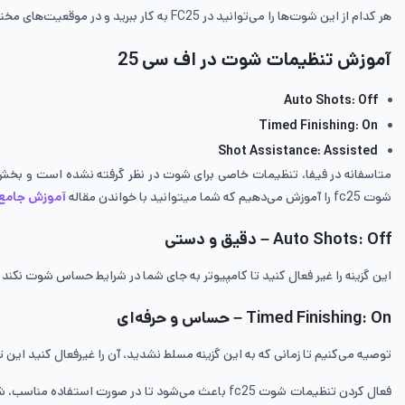
هر کدام از این شوت‌ها را می‌توانید در FC25 به کار ببرید و در موقعیت‌های مختلف استفاده کنید در فیفا موبایل، شناخت انواع شوت و استفاده به موقع از آنها به همراه
آموزش تنظیمات شوت در اف سی 25
Auto Shots: Off
Timed Finishing: On
Shot Assistance: Assisted
متاسفانه در فیفا، تنظیمات خاصی برای شوت در نظر گرفته نشده است و بخش و
شوت fc25 را آموزش می‌دهیم که شما میتوانید با خواندن مقاله
آموزش جامع به
Auto Shots: Off – دقیق و دستی
این گزینه را غیر فعال کنید تا کامپیوتر به جای شما در شرایط حساس شوت نکند 
Timed Finishing: On – حساس و حرفه‌ای
توصیه می‌کنیم تا زمانی که به این گزینه مسلط نشدید، آن را غیرفعال کنید این تنظیمات شوت fc25 بسیار پرریسک است و با این که تسلط به آن می‌تواند ضامن پیروزی‌تان باشد، اما ممکن است ب
فعال کردن تنظیمات شوت fc25 باعث می‌شود تا در صور