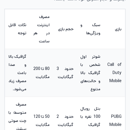
مصرف
سبک و
اینترنت
نکات قابل
بازی
حجم بازی
ویژگی‌ها
در هر
توجه
ساعت
شوتر اول
گرافیک بالا
Call of
شخص با
و صدا
حدود 3
80 تا 200
Duty
گرافیک بالا
باعث
گیگابایت
مگابایت
Mobile
و حالت‌های
مصرف زیاد
متنوع
می‌شود.
مصرف
بتل رویال
متوسط؛ با
PUBG
100 نفره با
حدود 2
50 تا 120
چت صوتی
Mobile
گرافیک
گیگابایت
مگابایت
بیشتر