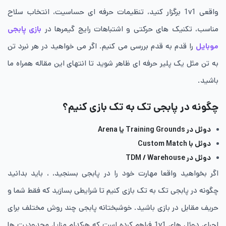
واقعی 1v1 برگزار کنید، تنظیمات حرفه ای حساسیت، انتخاب سلاح
مناسب، تکنیک های حرکتی و اشتباهات رایج گیمرها در
بازی پابجی
موبایل
را قدم به قدم بررسی می کنیم. اگر می خواهید در هر نبرد تن
به تن مثل یک پلیر حرفه ای ظاهر شوید تا انتهای این مقاله همراه ما
باشید.
چگونه در پابجی تک به تک بازی کنیم؟
دوئل در Training Grounds یا Arena
دوئل با Custom Match
دوئل در TDM / Warehouse
اگر بخواهید واقعا مهارت خود را در پابجی بسنجید، ، باید بدانید
چگونه در پابجی تک به تک بازی کنیم تا شرایطی بسازید که فقط شما و
حریف مقابل در بازی باشید. خوشبختانه پابجی چند روش مختلف برای
اجرای دوئل های 1v1 فراهم کرده است که هرکدام مزایا، محدودیت ها