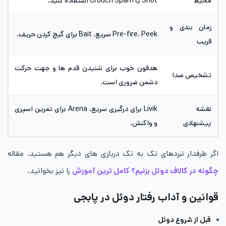
محیط
Shot یا Crouch Spam استفاده کنید.
زمان بندی و
Pre-fire، Peek سریع، Bait برای گیج کردن حریف.
فریب
هدفون خوب برای شنیدن قدم ها و جهت حرکت
تشخیص صدا
دشمن ضروری است.
نقشه
Livik برای درگیری سریع، Arena برای تمرین اسپری
پیشنهادی
و واکنش.
اگر طرفدار نبردهای تک به تک دربازی های دیگر هم هستید، مقاله
چگونه در کالاف دوئل بزنیم؟ کامل ترین آموزش
را نیز بخوانید.
قوانین و آداب رفتار دوئل در پابجی
قبل از شروع دوئل