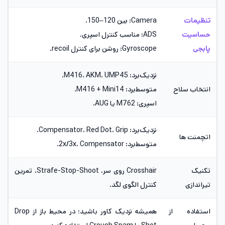
تنظیمات
Camera: بین 120–150.
حساسیت
ADS: مناسب کنترل اسپری.
پابجی
Gyroscope: روشن برای کنترل recoil.
نزدیک‌برد: M416، AKM، UMP45.
انتخاب سلاح
متوسط‌برد: M416 + Mini14.
اسپری: M762 یا AUG.
نزدیک‌برد: Compensator، Red Dot، Grip.
اتچمنت ها
متوسط‌برد: 2x/3x، Compensator.
تکنیک
Crosshair روی سر، Strafe-Stop-Shoot، تمرین
تیراندازی
کنترل الگوی لگد.
استفاده از
همیشه نزدیک کاور باشید؛ در محیط باز از Drop