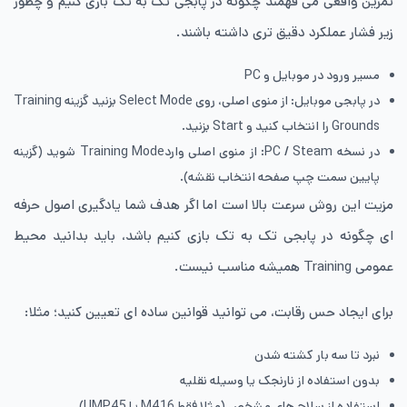
تمرین واقعی می فهمند چگونه در پابجی تک به تک بازی کنیم و چطور
زیر فشار عملکرد دقیق تری داشته باشند.
مسیر ورود در موبایل و PC
در پابجی موبایل: از منوی اصلی، روی Select Mode بزنید گزینه Training
Grounds را انتخاب کنید و Start بزنید.
در نسخه PC / Steam: از منوی اصلی واردTraining Mode شوید (گزینه‌
پایین سمت چپ صفحه‌ انتخاب نقشه).
مزیت این روش سرعت بالا است اما اگر هدف شما یادگیری اصول حرفه
ای چگونه در پابجی تک به تک بازی کنیم باشد، باید بدانید محیط
عمومی Training همیشه مناسب نیست.
برای ایجاد حس رقابت، می توانید قوانین ساده ای تعیین کنید؛ مثلا:
نبرد تا سه بار کشته شدن
بدون استفاده از نارنجک یا وسیله‌ نقلیه
استفاده از سلاح های مشخص (مثلا فقط M416 یا UMP45)