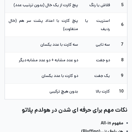
5
فلاش یا رنگ
پنج کارت از یک خال (بدون ترتیب عدد)
استریت یا
پنج کارت با اعداد پشت سر هم (خال
6
ردیف
متفاوت)
7
سه تایی
سه کارت با عدد یکسان
8
دو جفت
دو عدد مشابه + دو عدد مشابه دیگر
9
یک جفت
دو کارت با عدد یکسان
10
کارت بالا
بدون هیچ ترکیبی
نکات مهم برای حرفه ای شدن در هولدم پلاتو
مفهوم All-in
​هنر بلوف‌ زنی (Bluffing)