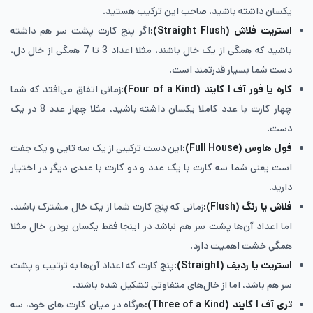
یکسان داشته باشید، صاحب این ترکیب هستید.
استریت فلاش (
Straight Flush
):
اگر پنج کارت پشت سر هم داشته
باشید که همگی از یک خال باشند، مثلا اعداد 3 تا 7 همگی از خال دل،
دست شما بسیار قدرتمند است.
کاره یا فور آف ا کایند (
Four of a Kind
):
زمانی اتفاق می‌افتد که شما
چهار کارت با عدد کاملا یکسان داشته باشید، مثلا چهار عدد 8 در یک
دست.
فول هاوس (
Full House
):
این دست ترکیبی از یک سه تایی و یک جفت
است یعنی شما سه کارت با یک عدد و دو کارت با عددی دیگر در اختیار
دارید.
فلاش یا رنگ (
Flush
):
زمانی که پنج کارت شما از یک خال مشترک باشند،
اما اعداد آن‌ها پشت سر هم نباشد در اینجا فقط یکسان بودن خال مثلا
همگی خشت اهمیت دارد.
استریت یا ردیف (
Straight
):
پنج کارت که اعداد آن‌ها به ترتیب و پشت
سر هم باشد، اما از خال‌های متفاوتی تشکیل شده باشند.
تری آف ا کایند (
Three of a Kind
):
هرگاه در میان کارت های خود، سه