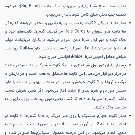
دیلر، نصف مبلغ شرط پایه را می‌پردازد،بیگ بلایند (Big Blind): نفر دوم
سمت چپ دیلر، مبلغ کامل شرط پایه را می‌پردازد.
​دیلر به هر بازیکن 2 کارت به صورت رو به پایین و مخفی می‌دهد که به آن
ها کارت های سوراخ یا Hole Cards می‌گویند. گیمرها کارت‌های خود را
چک کرده و دور اول شرط بندی شروع می‌شود بازیکنان می‌توانند موارد
ادامه را انجام دهند:​Fold: انصراف از دست و ریختن کارت‌ها،​Call: پرداخت
مبلغی معادل آخرین شرط ،​Raise: افزایش میزان شرط
​پس از پایان دور اول شرط بندی، دیلر 3 کارت مشترک را به صورت رو شده
در مرکز میز قرار می‌دهد. این کارت ها متعلق به همه است و هر بازیکن با
ترکیب آن‌ها و 2 کارت خودش، سعی در ساخت بهترین دست را دارد
سپس دور دوم شرط بندی از اینجا آغاز می‌شود. اگر کسی شرطی نبسته
باشد، گیمرها می‌توانند Check کنند، یعنی بدون پرداخت پول، بازی را به
نفر بعد واگذار کنند.
​دیلر کارت چهارم مشترک را روی میز می‌گذارد حالا گیمرها 6 کارت در
اختیار دارند که 2 تای آن در دست و 4 تا روی زمین است. دور سوم شرط
‌بندی انجام می‌شود. در این مرحله معمولا استراتژی‌ها جدی‌تر شده و