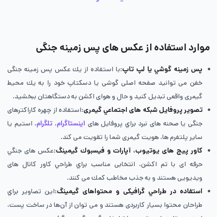
موارد استفاده از عکس های پس زمینه جنگی
پس زمينه گوشي يا لپ تاپ
:با استفاده از يك عکس پس زمینه جنگی
خفن می توانيد صفحه اصلی گوشی يا دسكتاپ خود را به يك محيط
گيمری واقعی تبديل كنيد و حال و هوای اكشن به دستگاهتان ببخشيد.
تصوير پروفايل شبكه های اجتماعي گيمری
:استفاده از چهره كاراكترهای
جنگی يا صحنه های نبرد براي پروفايل های
اينستاگرام
،
تلگرام
، استيم يا
ساير پلتفرم ها، هويت گيمری شما را تقويت می كند.
كاور پيج های یوتيوب، آپارات و فيسبوك گيمينگ
:عكس های جنگي
حرفه ای با تم اكشن، انتخابی مناسب براي طراحي كاور كانال های
ويديويی هستند و به جذب مخاطب كمك می كنند.
استفاده در طراحي گرافيكی و محتواهای گيمينگ
:اين تصاوير براي
طراحان محتوا بسيار كاربردی هستند و می توان از آن‌ها در ساخت پست،