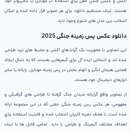
اكشن و عکس جنگي خفن براي استفاده در موبايل يا كامپيوتر خود
هستند. لينك مستقيم دانلود برای هر تصوير قرار داده شده و امكان
انتخاب بين مدل های متنوع وجود دارد.
دانلود عکس پس زمینه جنگی 2025
اين تصاوير با محوريت بک گراندهای اكشن و محيط های نبرد طراحی
شده اند و انتخابی ايده آل براي گيمرهايی هستند كه به دنبال ايجاد
فضايی هيجان انگيز و الهام بخش در پس زمينه موبايل، رايانه يا ساير
ابزارهای ديجيتال خود هستند.
از تصاوير واقع گرايانه ميدان جنگ گرفته تا طراحی های گرافيكی و
مفهومی، هر عکس پس زمینه جنگی خفنی كه در اين مجموعه ارائه
شده است، با هدف تجربه كاربران انتخاب شده و قابليت استفاده براي
اهداف مختلف گيمينگ و طراحی را دارد. تمامی فايل ها با لينك