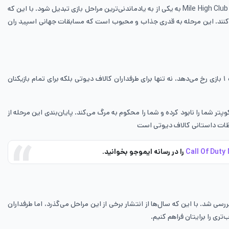
با این که این مرحله از بازی هیچ خط داستانی دیگری ندارد و اصلا مربوط به خود بازی هم نیست؛ اما سختی زیاد و محدودیت زمانی آن، باعث شده‌اند تا ماموریت Mile High Club به یکی از به یادماندنی‌ترین مراحل بازی تبدیل شود. با این که
دا کنند. این مرحله به قدری جذاب و محبوب است که مسابقات جهانی اسپید ران
بسیاری از طرفداران بازی کالاف دیوتی مدرن وارفر ۴ را اوج این فرانچایز، مخصوصا از نظر داستانی در نظر می‌گیرند. ماموریت Shock and Awe که در همان اکت ۱ بازی رخ می‌دهد، نه تنها برای طرفداران کالاف دیوتی بلکه برای تمام بازیکنان
تر شما را نابود کرده و شما را محکوم به مرگ می‌کند. پایان‌بندی این مرحله از
 لحظات داستانی کالاف دیوتی است
را در رسانه ایموجو بخوانید.
یار سخت مانند Mile High Up تا مراحل غمگین مانند خیانت ژنرال شپرد بررسی شد. با این که سال‌ها از انتشار برخی از این مراحل می‌گذرد، اما طرفداران
تری را برایتان فراهم کنیم.