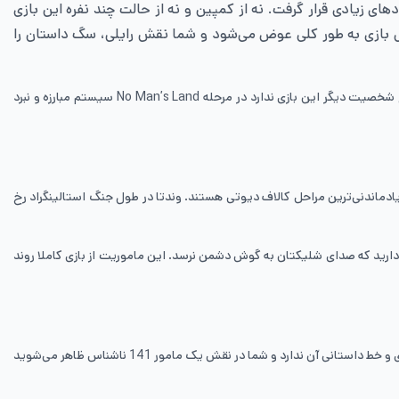
ای زیادی قرار گرفت. نه از کمپین و نه از حالت چند نفره این بازی
ش صحبت کردن دارد، همین No man’s Land است. در این ماموریت گیم پلی بازی به طور کلی عوض می‌شود و شما نقش رایلی، سگ داستان را
رایلی تنها شخصیتی از این بازی کالاف دیوتی است که طرفداران به آن علاقه دارند و از آن لذت می‌برند و طراحی زیبای رایلی محبوبیتی به آن داده است که هیچ شخصیت دیگر این بازی ندارد در مرحله No Man’s Land سیستم مبارزه و نبرد
 یادماندنی‌ترین مراحل کالاف دیوتی هستند. وندتا در طول جنگ استالینگراد رخ
 دارید که صدای شلیکتان به گوش دشمن نرسد. این ماموریت از بازی کاملا روند
این مرحله از بازی کالاف دیوتی ۴ کاملا با بقیه بازی متفاوت است که این ماموریت پس از مرحله آخر و پایان بازی شروع می‌شود و هیچ ارتباطی با بقیه مراحل بازی و خط داستانی آن ندارد و شما در نقش یک مامور 141 ناشناس ظاهر می‌شوید