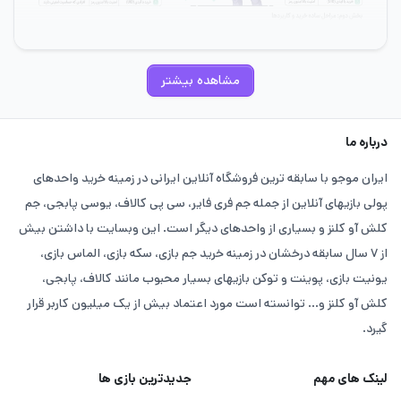
مشاهده بیشتر
با خرید از سایت معتبر ایران موجو، علاوه بر فعالسازی بتل‌ پس،
اسکین‌ها و ایونت‌های ویژه، شانس شرکت در قرعه‌ کشی‌ها و
درباره ما
دریافت جوایز اختصاصی را هم به‌دست می‌آورید. خرید با نماد
ایران موجو با سابقه ترین فروشگاه آنلاین ایرانی در زمینه خرید واحدهای
اعتماد الکترونیکی و پشتیبانی ۲۴ ساعته، تجربه‌ ای سریع، امن و
پولی بازیهای آنلاین از جمله جم فری فایر، سی پی کالاف، یوسی پابجی، جم
لذت‌ بخش از خرید CP را برای شما فراهم می‌ کند.
کلش آو کلنز و بسیاری از واحدهای دیگر است. این وبسایت با داشتن بیش
از ۷ سال سابقه درخشان در زمینه خرید جم بازی، سکه بازی، الماس بازی،
ارزان ترین قیمت سی پی امروز در ایران موجو با 159000تومان
یونیت بازی، پوینت و توکن بازیهای بسیار محبوب مانند کالاف، پابجی،
کاملا فوری به فروش می رسد، این محصول بدون هیچ کار مزدی
کلش آو کلنز و... توانسته است مورد اعتماد بیش از یک میلیون کاربر قرار
گیرد.
با تخفیف برای شما ارائه می شود این فرصت را از دست ندهید!
کاربرد سی پی در بازی کالاف دیوتی موبایل
لینک های مهم
جدیدترین بازی ها