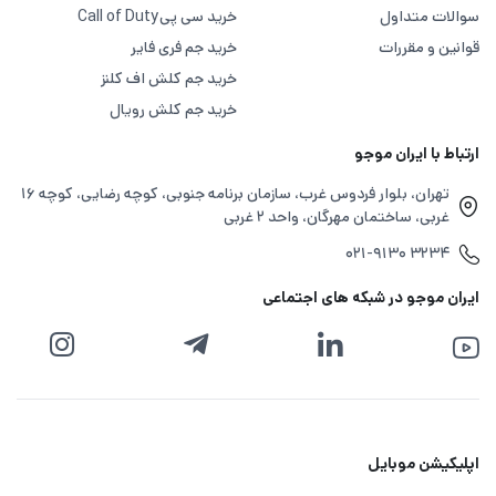
سوالات متداول
خرید سی پی
Call of Duty
قوانین و مقررات
خرید جم فری فایر
خرید جم کلش اف کلنز
خرید جم کلش رویال
ارتباط با ایران موجو
تهران، بلوار فردوس غرب، سازمان برنامه جنوبی، کوچه رضایی، کوچه ۱۶
غربی، ساختمان مهرگان، واحد ۲ غربی
۰۲۱-۹۱۳۰ ۳۲۳۴
قدرت و عملکرد بهترین ترکیب برای پیروزی در میدان های نبرد
ایران موجو در شبکه های اجتماعی
کالاف دیوتی است، که برای افزایش آنها نیاز به سی پی دارید
چون با خرید این ارز می توانید به سلاح‌های پیشرفته، لباس‌ها،
اسکین‌ها و تجهیزات خاص دسترسی پیدا کنید و تجربه بازی را
هیجان‌انگیزتر و رقابتی‌تر کنید.
اپلیکیشن موبایل
هرچند خرید سی پی اختیاری است، اما گیمرهایی که به‌ دنبال