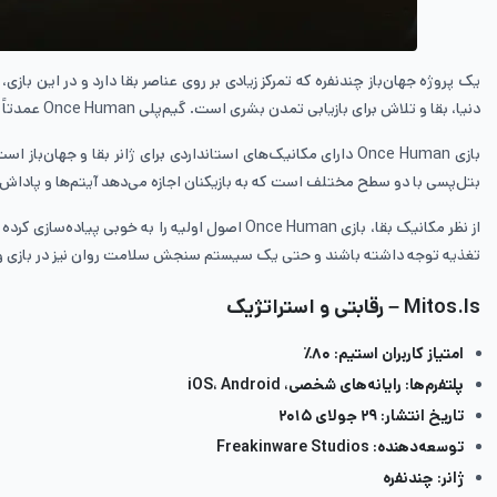
یک پروژه جهان‌باز چندنفره که تمرکز زیادی بر روی عناصر بقا دارد و در این با
دنیا، بقا و تلاش برای بازیابی تمدن بشری است. گیم‌پلی Once Human عمدتاً شامل کاوش در محیط بازی، جمع‌آوری منابع، ساخت و مدیریت پایگاه و مبارزه با دشمنان می‌شود.
بازی Once Human دارای مکانیک‌های استانداردی برای ژانر بقا 
بتل‌پسی با دو سطح مختلف است که به بازیکنان اجازه می‌دهد آیتم‌ها و پاداش‌
از نظر مکانیک بقا، بازی Once Human اصول اولی
تغذیه توجه داشته باشند و حتی یک سیستم سنجش سلامت روان نیز در بازی وجو
Mitos.Is – رقابتی و استراتژیک
امتیاز کاربران استیم: ۸۰٪
پلتفرم‌ها: رایانه‌های شخصی، iOS، Android
تاریخ انتشار: ۲۹ جولای ۲۰۱۵
توسعه‌دهنده: Freakinware Studios
ژانر: چندنفره