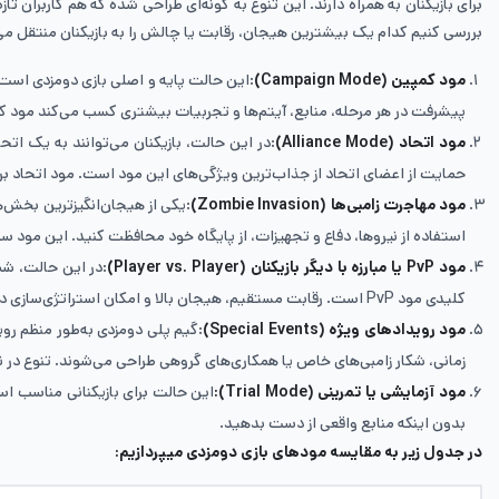
برای بازیکنان به همراه دارند. این تنوع به گونه‌ای طراحی شده که هم کاربران 
بررسی کنیم کدام یک بیشترین هیجان، رقابت یا چالش را به بازیکنان منتقل می‌
مود کمپین (Campaign Mode)
:این حالت پایه و اصلی بازی دومزدی است که
پیشرفت در هر مرحله، منابع، آیتم‌ها و تجربیات بیشتری کسب می‌کند مود کم
مود اتحاد (Alliance Mode)
حمایت از اعضای اتحاد از جذاب‌ترین ویژگی‌های این مود است. مود اتحاد برا
مود مهاجرت زامبی‌ها (Zombie Invasion)
:یکی از هیجان‌انگیزترین بخش‌ه
استفاده از نیروها، دفاع و تجهیزات، از پایگاه خود محافظت کنید. این مود س
مود PvP یا مبارزه با دیگر بازیکنان (Player vs. Player)
:در این حالت، شما
کلیدی مود PvP است. رقابت مستقیم، هیجان بالا و امکان استراتژی‌سازی در سطح جهانی، باعث شده این مود موردعلاقه بسیاری از گیمرهای حرفه‌ای باشد.
مود رویدادهای ویژه (Special Events)
:گیم پلی دومزدی به‌طور منظم روی
زمانی، شکار زامبی‌های خاص یا همکاری‌های گروهی طراحی می‌شوند. تنوع در 
مود آزمایشی یا تمرینی (Trial Mode):
این حالت برای بازیکنانی مناسب است
بدون اینکه منابع واقعی از دست بدهید.
در جدول زیر به مقایسه مودهای بازی دومزدی میپردازیم: