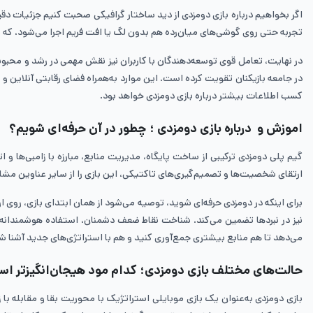
اگر بخواهیم درباره بازی دومزدی از دید ساختار گرافیکی صحبت کنیم جزئیات د
تجربه حتی روی گوشی‌های میان‌رده هم بدون لگ یا افت فریم اجرا می‌شود، که 
در نهایت، تعامل قوی توسعه‌دهندگان با کاربران نیز نقش مهمی در رشد و محبو
در جامعه بازیکنان تقویت کرده است. این موارد به‌همراه فضای رقابتی آنلاین و 
کسب اطلاعات بیشتر درباره بازی دومزدی خواهد بود.
اموزش و درباره بازی دومزدی ؛ چطور در آن حرفه‌ای شویم؟
گیم پلی دومزدی ترکیبی از ساخت پایگاه، مدیریت منابع، مبارزه با زامبی‌ها و 
ارتقای شخصیت‌ها و تصمیم‌گیری‌های تاکتیکی، این بازی را از سایر عناوین مشا
برای اینکه در دومزدی حرفه‌ای شوید، توصیه می‌شود از همان ابتدای بازی، روی ار
نیز در نبردها تضمین می‌کند. شناخت نقاط ضعف دشمنان، استفاده هوشمندانه از
می‌دهد تا هم منابع بیشتری جمع‌آوری کنید و هم با استراتژی‌های جدید آشنا شوید. اگر به دنبال راهنمای بازی doomsday: last survivors هستید، این ن
حالت‌های مختلف بازی دومزدی؛ کدام مود هیجان‌انگیزتر ا
بازی دومزدی به‌عنوان یک بازی موبایلی استراتژیک با محوریت بقا و مقابله با زام