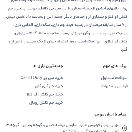
ایران موجو با سابقه ترین فروشگاه آنلاین ایرانی در زمینه خرید واحدهای
پولی بازیهای آنلاین از جمله جم فری فایر، سی پی کالاف، یوسی پابجی، جم
کلش آو کلنز و بسیاری از واحدهای دیگر است. این وبسایت با داشتن بیش
از ۷ سال سابقه درخشان در زمینه خرید جم بازی، سکه بازی، الماس بازی،
یونیت بازی، پوینت و توکن بازیهای بسیار محبوب مانند کالاف، پابجی،
مکانیزم بازی به گونه‌ ای طراحی شده که هر لحظه نیازمند تصمیم‌
کلش آو کلنز و... توانسته است مورد اعتماد بیش از یک میلیون کاربر قرار
گیری سریع، استراتژی هوشمندانه و عکس‌العمل دقیق است.
گیرد.
فضای بازی همراه با گرافیک خاص و گیم‌ پلی روان، حس واقعی
لینک های مهم
جدیدترین بازی ها
بقا را برای بازیکن تداعی می‌کند. دومزدی انتخابی مناسب برای
کسانی است که به بازی‌های چالش‌برانگیز و نفس‌گیر علاقه دارند.
سوالات متداول
خرید سی پی
Call of Duty
قوانین و مقررات
خرید جم فری فایر
اگر به دنبال دانلود بازی دومزدی یا خرید جم برای ارتقاء سریع‌تر و
خرید جم کلش اف کلنز
آزادسازی آیتم‌های ویژه هستید، ایران موجو با تحویل فوری،
خرید جم کلش رویال
قیمت مناسب و پشتیبانی آنلاین، انتخابی مطمئن برای شماست.
ارتباط با ایران موجو
چرا بازی دومزدی را انتخاب کنیم؟
تهران، بلوار فردوس غرب، سازمان برنامه جنوبی، کوچه رضایی، کوچه ۱۶
غربی، ساختمان مهرگان، واحد ۲ غربی