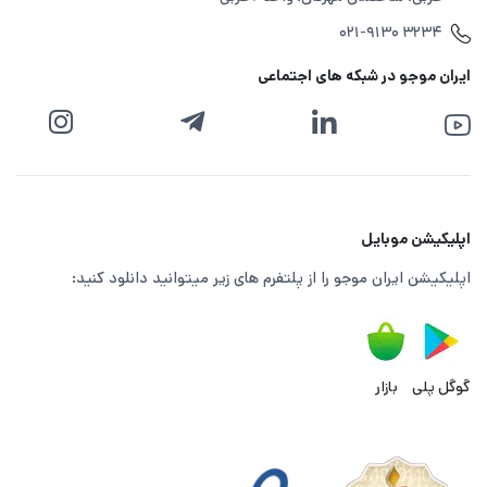
دومزدی، نماینده‌ای از بازی‌های سبک بقاست که در دنیای
۰۲۱-۹۱۳۰ ۳۲۳۴
آخرالزمانی اتفاق می افتد؛ جایی که انسان‌ها آخرین تلاش خود را
ایران موجو در شبکه های اجتماعی
برای زنده‌ ماندن در بین زامبی‌ها، منابع محدود و تهدیدها و
چالش ها می کنند.
برخلاف خیلی از بازی‌های بقا که بر فرار کردن و زنده ماندن تاکید
دارد، در دومزدی ساخت‌ وساز پایگاه، مدیریت نیرو، آموزش
اپلیکیشن موبایل
سربازان و اتحاد با بازیکنان دیگر را به‌ صورت هوشمندانه در دل
اپلیکیشن ایران موجو را از پلتفرم های زیر میتوانید دانلود کنید:
گیم پلی خود جای داده است. طراحی هنری قوی و امکان پیشرفت
تاکتیکی پایگاه‌ها باعث شده این بازی، تجربه‌ای عمیق و مستمر را
برای علاقه‌مندان به ژانر
استراتژی
–بقا فراهم کند.
گوگل پلی
بازار
دلایلی که دومزدی را به اولین انتخاب گیمرهای سبک بقا تبدیل
کرده است: