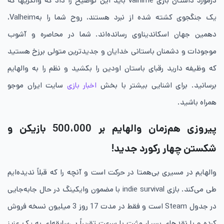
درمورد داستان بازی valhime باید این توضیح را داد که والکری­ها که
یک جنگجوی کشته شده از نبرد هستند، روح شما را بهValheim،
دهمین جهان اسکاندیناوی رسانده‌اند. شما در محاصره و آشوب
موجودات و دشمنان باستانی خدایان و جدیدترین متولی برزخ هستید
که وظیفه دارید رقبای باستان اودین را بکشید و نظم را به والهایم
برسانید. برای اشنایی بیشتر با بخش
اخبار بازی
سایت ایران موجو
همراه باشید.
پیروزی هم‌زمان والهایم بر
500،000
بازیکن و
شکستن چهار رکورد جدید!
والهایم در مسیری بی‌همتا در حرکت است و آنچه را که قبلاً ندیده‌ایم
طی می‌کند. بازی indie survival با مضمون وایکینگ در حال جابه‌جایی
در جدول Steam است و فقط در مدت 17 روز 3 میلیون نسخه فروش
کرده و با نقدهای بسیار مثبت با سرعت تقریباً بی‌سابقه‌ای به یک عزیز