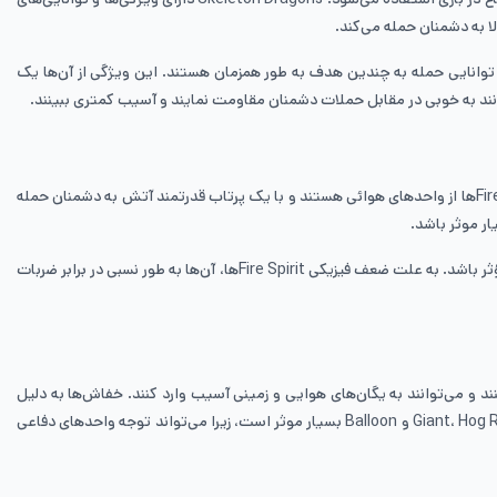
ند آن‌ها را به یک انتخاب مناسب برای مهاجمت به نقاط ضعیف دشمنان و حمله به اهداف استراتژیک تبدیل کند. Skeleton Dragons دارای توانایی حمله به چندین هدف به طور همزمان هستند. این ویژگی از آن‌ها یک
کارت Fire Spirit در بازی Clash Royale یک کارت عادی و مؤثر است که از نوع سریع و پرحرک بوده و برای حمله و دفاع در بازی مورد استفاده قرار می‌گیرد. Fire Spirit‌ها از واحدهای هوائی هستند و با یک پرتاب قدرتمند آتش به دشمنان حمله
ار موثر باشد.
Fire Spirit‌ها از یک پرتاب گروهی قدرتمند برای حمله به چندین هدف به طور همزمان استفاده می‌کنند که این ویژگی می‌تواند در مواقع شلیک گروهی واحدها مؤثر باشد. به علت ضعف فیزیکی Fire Spirit‌ها، آن‌ها به طور نسبی در برابر ضربات
ند و می‌توانند به یگان‌های هوایی و زمینی آسیب وارد کنند. خفاش‌ها به دلیل
هزینه پایین و سرعت حمله بالا، یکی از کارت‌های محبوب برای مقابله با یگان‌های هوایی و زمینی هستند. این کارت به ویژه در ترکیب با کارت‌های دیگر مانند Giant، Hog Rider و Balloon بسیار موثر است، زیرا می‌تواند توجه واحدهای دفاعی