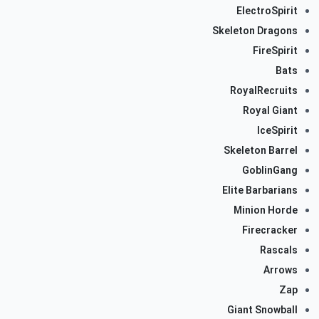
ElectroSpirit
Skeleton Dragons
FireSpirit
Bats
RoyalRecruits
Royal Giant
IceSpirit
Skeleton Barrel
GoblinGang
Elite Barbarians
Minion Horde
Firecracker
Rascals
Arrows
Zap
Giant Snowball