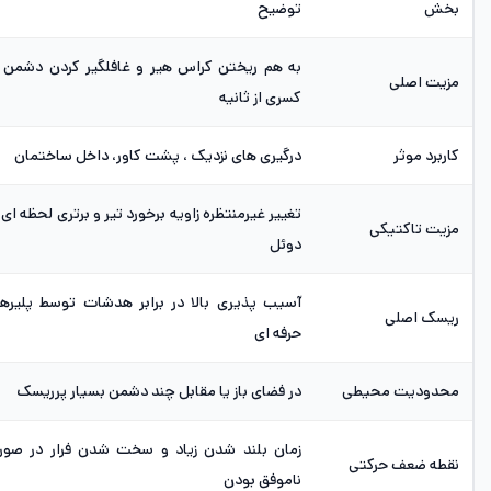
بخش
توضیح
به هم ریختن کراس هیر و غافلگیر کردن دشمن 
مزیت اصلی
کسری از ثانیه
کاربرد موثر
درگیری های نزدیک ، پشت کاور، داخل ساختمان
تغییر غیرمنتظره زاویه برخورد تیر و برتری لحظه ای 
مزیت تاکتیکی
دوئل
آسیب پذیری بالا در برابر هدشات توسط پلیره
ریسک اصلی
حرفه ای
محدودیت محیطی
در فضای باز یا مقابل چند دشمن بسیار پرریسک
زمان بلند شدن زیاد و سخت شدن فرار در صور
نقطه ضعف حرکتی
ناموفق بودن