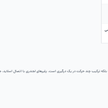
می
که ترکیب چند حرکت در یک درگیری است. پلیرهای لجندری با اتصال اسلاید، جا