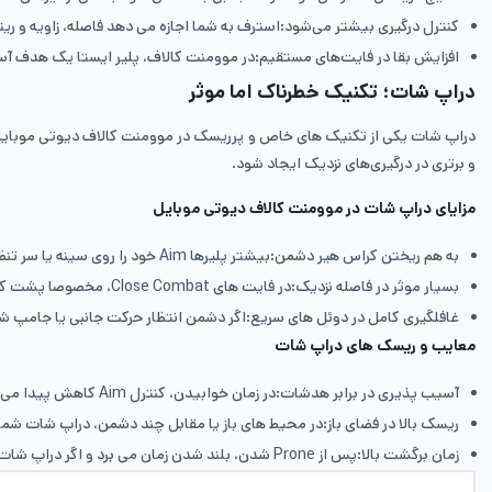
کنترل درگیری بیشتر می‌شود:استرف به شما اجازه می دهد فاصله، زاویه و ری
افزایش بقا در فایت‌های مستقیم:در موومنت کالاف، پلیر ایستا یک هدف آسان است. استرف باعث می شود حتی در
دراپ شات؛ تکنیک خطرناک اما موثر
دراپ شات یکی از تکنیک های خاص و پرریسک در موومنت کالاف دیوتی موبایل است
و برتری در درگیری‌های نزدیک ایجاد شود.
مزایای دراپ شات در موومنت کالاف دیوتی موبایل
به هم ریختن کراس هیر دشمن:بیشتر پلیرها Aim خود را روی سینه یا سر تنظیم می‌کنند. با دراپ شات، سطح برخورد تیر دشمن ناگهان تغییر می‌کند و واکنش سریع برای او سخت می شود.
بسیار موثر در فاصله نزدیک:در فایت های Close Combat، مخصوصا پشت کاور یا داخل ساختمان، دراپ شات می تواند نتیجه درگیری را در چند صدم ثانیه مشخص کند.
غافلگیری کامل در دوئل های سریع:اگر دشمن انتظار حرکت جانبی یا جامپ شات 
معایب و ریسک های دراپ شات
آسیب پذیری در برابر هدشات:در زمان خوابیدن، کنترل Aim کاهش پیدا می‌کند و اگر دشمن سریع تطبیق دهد، احتمال هدشات بالا می رود.
ریسک بالا در فضای باز:در محیط های باز یا مقابل چند دشمن، دراپ شات شما
زمان برگشت بالا:پس از Prone شدن، بلند شدن زمان می برد و اگر دراپ شات ناموفق باشد، راه فرار سخت می شود.