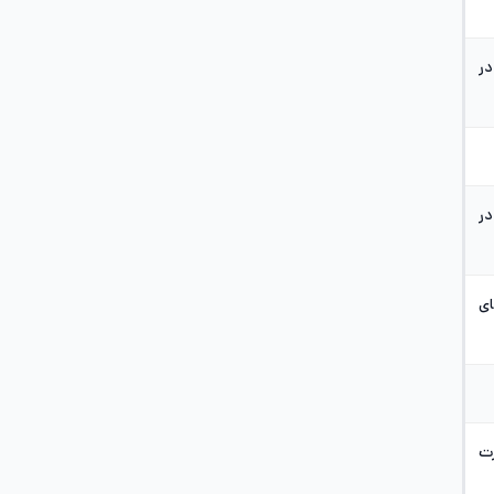
در
در
ای
ت