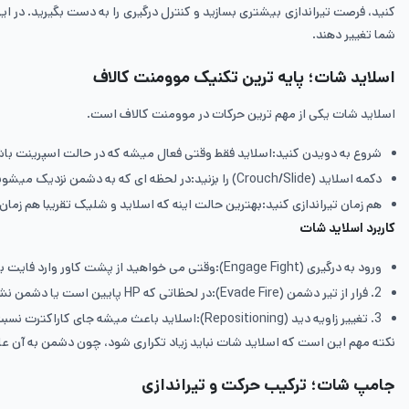
شما تغییر دهند.
اسلاید شات؛ پایه ترین تکنیک موومنت کالاف
اسلاید شات یکی از مهم ترین حرکات در موومنت کالاف است.
شروع به دویدن کنید:اسلاید فقط وقتی فعال میشه که در حالت اسپرینت باشی.
دکمه اسلاید (Crouch/Slide) را بزنید:در لحظه ای که به دشمن نزدیک میشوید یا وارد خط دیدش میشوید.
هم زمان تیراندازی کنید:بهترین حالت اینه که اسلاید و شلیک تقریبا هم زما
کاربرد اسلاید شات
ورود به درگیری (Engage Fight):وقتی می خواهید از پشت کاور وارد فایت بشید، اسلاید شات باعث میشه زاویه ورود شما غیرقابل پیش بینی باشد و دشمن دیرتر واکنش نشان بدهد.
2. فرار از تیر دشمن (Evade Fire):در لحظاتی که HP پایین است یا دشمن نشانه گرفته، اسلاید شات می تواند تیر دشمن را خطا بندازه و چند دهم ثانیه طلایی برات بخرد.
3. تغییر زاویه دید (Repositioning):اسلاید باعث میشه جای کاراکترت نسبت به دوربین دشمن سریع تغییر کند و Aim آن به هم بریزد، مخصوصا مقابل پلیرهای ADS
نکته مهم این است که اسلاید شات نباید زیاد تکراری شود، چون دشمن به آن ع
جامپ شات؛ ترکیب حرکت و تیراندازی