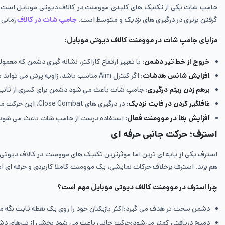
گرفتن برتری در درگیری های نزدیک و متوسط است.
جامپ شات در کالاف
زمانی 
مزایای جامپ شات در موومنت کالاف دیوتی موبایل:
خروج از خط تیر دشمن
: با تغییر ارتفاع کاراکتر، نشانه گیری دشمن که معم
افزایش شانس هدشات
: اگر کنترل Aim مناسب باشد، زاویه پرش می تواند تیرها را به سمت سر دشمن هدایت کند.
برهم زدن ریتم درگیری
: جامپ شات باعث می شود دشمن برای کسری از ثانیه 
غافلگیر کردن در فایت نزدیک
: در درگیری های Close Combat، این حرکت می تواند نتیجه فایت را به نفع شما تغییر دهد.
افزایش بقا در موومنت فعال
: استفاده درست از جامپ شات باعث می شود ش
استرف؛ حرکت جانبی حرفه ای
استرف یکی از پایه ای ترین اما موثرترین تکنیک های موومنت در کالاف دیوت
هم بزند. استرف برخلاف حرکات نمایشی، یک موومنت کاملا کاربردی و حرفه ای ا
چرا استرف در موومنت کالاف دیوتی موبایل مهم است؟
دشمن سخت تر هدف می گیرد:اکثر بازیکنان خود را روی یک نقطه ثابت نگه می دارند. با اس
دمیج دریافتی کمتر می‌شود:حرکت جانبی باعث می شود بخشی از تیرهای دشمن 