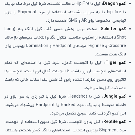
کمو Dragon
: کیل با Hip Fire یا حالت نشسته، شرط کیل در فاصله نزدیک
با hip fire یا به صورت نشسته، استفاده از مود Shipment و بازی
تهاجمی، مخصوصا برای AR و SMG اهمیت دارد.
کمو Splinter:
سخت ترین بخش مسیر گلد، کیل لانگ رنج (Long
Shot)، استفاده از اسکوپ مناسب، کنترل لگد و انتخاب مپ‌های باز مانند
Crossfire و Highrise، مودهای Hardpoint و Domination بهترین برای
لانگ شات هستند.
کمو Tiger
: کیل با اتچمنت کامل، شرط کیل با اسلحه‌ای که تمام
اسلات‌های اتچمنت آن پر باشد، 5 اتچمنت فعال لازم است، اتچمنت‌ها
تاثیری روی دمیج ندارند، اشتباه رایج گذاشتن یک اسلات خالی که باعث
عدم ثبت کیل‌ها می‌شود.
کمو Jungle
: کیل با Headshot، شرط کیل با تیر زدن به سر، بازی در
فاصله متوسط و نزدیک، مود Ranked یا Hardpoint پیشنهاد می‌شود،
این کمو اگر دقت کنید، سریع تکمیل می‌شود.
کمو Reptile
: کیل بدون اتچمنت، شرط کیل بدون استفاده از اتچمنت،
مود Shipment بهترین انتخاب، اسلحه‌های با لگد کمتر راحت‌تر هستند،