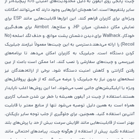
چیت پابجی روی آیفون به دلیل محدودیت‌های امنیتی iOS پیچیده‌تر از
سایر پلتفرم‌ها است، اما همچنان ابزارهایی وجود دارند که می‌توانند امکانات
ویژه‌ای برای کاربران فراهم کنند. این ابزارها قابلیت‌هایی مانند ESP برای
نمایش مکان دشمنان، میزان HP، و سلاح‌ها، Aimbot برای هدف‌گیری
خودکار، Wallhack برای دیدن دشمنان پشت موانع، و حذف لگد اسلحه (No
Recoil) را ارائه می‌دهند.دسترسی به این چیت‌ها معمولاً نیازمند جیلبریک
کردن دستگاه است. جیلبریک به کاربران امکان می‌دهد تا برنامه‌های
غیررسمی و چیت‌های سفارشی را نصب کنند، اما ممکن است باعث از بین
رفتن گارانتی و کاهش امنیت دستگاه شود. برخی از ارائه‌دهندگان نیز
نسخه‌های بدون نیاز به جیلبریک را عرضه می‌کنند که از طریق پروفایل‌های
ویژه یا اپلیکیشن‌های جانبی نصب می‌شوند، اما این روش‌ها اغلب ناپایدار
هستند.استفاده از چیت در آیفون همیشه با خطر بن شدن حساب کاربری
همراه است به همین دلیل توصیه می‌شود تنها از منابع معتبر با قابلیت
آنتی‌بن استفاده کنید. همچنین، برای جلوگیری از جلب توجه سایر بازیکنان،
بهتر است از قابلیت‌هایی مانند افزایش سرعت بیش از حد یا پرش‌های بلند
استفاده نکنید پیش از استفاده از هرگونه چیت، پیامدهای احتمالی مانند