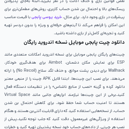
نقض قوانین بازی و حذف اکانت را در نظر بگیرید.البته به‌جای پذیرفتن
ریسک‌های بالا و احتمال بن شدن حساب کاربری، روش‌های مطمئن‌تری برای
پیشرفت در بازی وجود دارد. برای مثال،
خرید یوسی پابجی
با قیمت مناسب
این امکان را فراهم می‌کند تا آیتم‌های حرفه‌ای و ویژه را بدون دردسر تهیه
کنید و تجربه‌ای کامل‌تر از بازی داشته باشید.
دانلود چیت پابجی موبایل نسخه اندروید رایگان
چیت‌های رایگان پابجی موبایل برای نسخه اندروید امکانات متعددی مانند
ESP برای نمایش مکان دشمنان، Aimbot برای هدف‌گیری خودکار،
Wallhack برای دیدن پشت موانع، و حذف لگد سلاح (No Recoil) را ارائه
می‌دهند. برای نصب این چیت‌ها، ابتدا فایل APK چیت را از منبعی معتبر
دانلود کرده و گزینه «نصب از منابع ناشناس» را در تنظیمات دستگاه فعال
کنید.برخی از این چیت‌ها نیازمند ابزارهای جانبی مانند Virtual Space
هستند تا امنیت حساب شما حفظ شود. برای کاهش احتمال بن شدن
حساب، از نسخه‌هایی استفاده کنید که دارای قابلیت آنتی‌بن هستند و هنگام
استفاده از ویژگی‌های غیرمعمول، دقت کنید که جلب توجه نکنید.پیش از
نصب هر چیتی، از داده‌های حساب خود نسخه پشتیبان تهیه کنید و خطرات