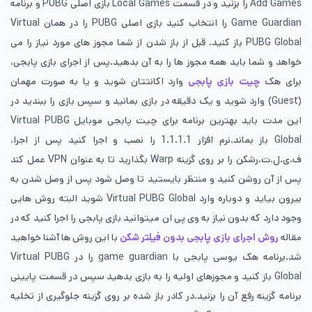
Add Games را بزنید و در قسمت Local Games بازی اصلی PUBG و برنامه
Game Guardian را انتخاب کنید بازی اصلی PUBG را در همان Virtual
PUBG Global باز کنید. قبل از باز شدن از شما مجوز های مورد نیاز را می
خواهد و شما باید همه مجوز ها را به آن بدهید.پس از اجرای بازی پابجی،
برای هک
چیت بازی پابجی
وارد اکانتتان شوید و یا به صورت مهمان
(Guest) وارد شوید و یک دقیقه در بازی بمانید و سپس بازی را ببندید در
این مدت باید بهترین برنامه برای چیت پابجی موبایل Virtual PUBG
Global باز بماند.نرم افزار 1.1.1.1 را نصب و اجرا کنید پس از اجرا،
ف.ی.ل.ت.رشکن را بر روی گزینه Warp بگذارید تا به عنوان VPN عمل کند
پس از آن روشن کنید و منتظر بایستید تا وصل شود پس از وصل شدن به
بیرون بیاید و دوباره وارد Virtual PUBG Global شوید البته روش هایی
وجود دارد که بدون نیاز به وی پی ان میتوانید بازی پابجی را اجرا کنید که در
مقاله
روش اجرای بازی پابجی بدون فیلتر شکن
با این روش ها آشنا خواهید
شد.برنامه هک یوسی پابجی با game guardian را در Virtual PUBG
Global باز کنید و مجوزهای اولیه را به بازی بدهید سپس در قسمت پایینی
برنامه گزینه رفع آن را بزنید.در کادر باز شده بر روی گزینه جلوگیری از تخلیه