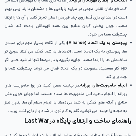
انتخاب و ارتقای قهرمانان اولیه
:در ادامه بازی شما را با قهرمانان آشنا می
کند. قهرمانان نقش مهمی در مبارزه با زامبی ها و دشمنان دارند پس بهتر
است در ابتدای بازی فقط روی چند قهرمان اصلی تمرکز کنید و آن ها را ارتقا
دهید، چون پخش کردن منابع بین همه قهرمانان باعث کند شدن
پیشرفت شما می شود.
پیوستن به یک اتحاد (Alliance)
:یکی از نکات بسیار مهم برای مبتدی
ها، پیوستن به یک اتحاد است. اتحادها به شما کمک می کنند سریع تر
ساختمان ها را ارتقا دهید، جایزه بگیرید و در نبردها تنها نباشید حتی اگر
تازه کار هستید، عضویت در یک اتحاد فعال می تواند پیشرفت شما را
چند برابر کند.
انجام ماموریت‌های روزانه
:در نهایت سعی کنید هر روز ماموریت های
روزانه را انجام دهید این ماموریت ها ساده هستند اما جوایز خوبی مثل
منابع و آیتم های کمکی به شما می دهند با انجام منظم آن ها، بدون نیاز
به عجله یا هزینه، می توانید گام به گام قوی تر شده و از بازی لذت ببرید.
راهنمای ساخت و ارتقای پایگاه درLast War
برای محافظت از منابع، همیشه منابع اضافی را در انبار ذخیره کنید و