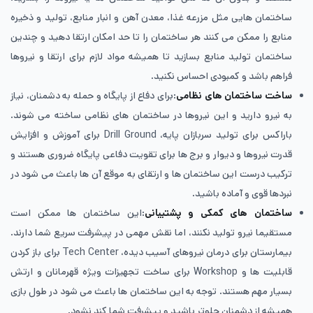
ساختمان هایی مثل مزرعه غذا، معدن آهن و انبار منابع، تولید و ذخیره
منابع را ممکن می کنند هر ساختمان را تا حد امکان ارتقا دهید و چندین
ساختمان تولید منابع بسازید تا همیشه مواد لازم برای ارتقا و نیروها
فراهم باشد و کمبودی احساس نکنید.
ساخت ساختمان ‌های نظامی
:برای دفاع از پایگاه و حمله به دشمنان، نیاز
به نیرو دارید و این نیروها در ساختمان های نظامی ساخته می شوند.
باراکس برای تولید سربازان پایه، Drill Ground برای آموزش و افزایش
قدرت نیروها و دیوار و برج ها برای تقویت دفاعی پایگاه ضروری هستند و
ترکیب درست این ساختمان ها و ارتقای به موقع آن ها باعث می شود در
نبردها قوی و آماده باشید.
ساختمان ‌های کمکی و پشتیبانی
:این ساختمان ها ممکن است
مستقیما نیرو تولید نکنند، اما نقش مهمی در پیشرفت سریع شما دارند.
بیمارستان برای درمان نیروهای آسیب دیده، Tech Center برای باز کردن
قابلیت ها و Workshop برای ساخت تجهیزات ویژه قهرمانان و ارتش
بسیار مهم هستند. توجه به این ساختمان ها باعث می شود در طول بازی
همیشه از دشمنان جلوتر باشید و پیشرفت شما کند نشود.