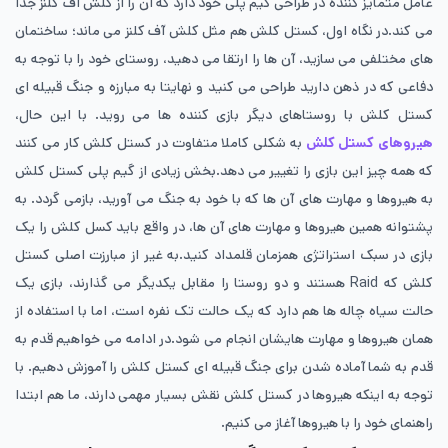
عامل متمایز کننده در طراحی گیم پلی خود دارد که آن را از کلش آف کلنز جدا
می کند.در نگاه اول، کستل کلش هم مثل کلش آف کلنز می ماند؛ ساختمان
های مختلفی می سازید، آن ها را ارتقا می دهید، روستای خود را با توجه به
دفاعی که در ذهن دارید طراحی می کنید و نهایتا به مبارزه و جنگ قبیله‌ ای
کستل کلش با روستاهای دیگر بازی کننده ها می روید. با این حال،
هیروهای کستل کلش
به شکلی کاملا متفاوت در کستل کلش کار می کنند
که همه چیز این بازی را تغییر می دهد.بخش زیادی از گیم پلی کستل کلش
به هیروها و مهارت های آن ها که با خود به جنگ می آورید، بازمی گردد. به
پشتوانه‌ همین هیروها و مهارت های آن ها، در واقع باید کسل کلش را یک
بازی در سبک استراتژی همزمان قلمداد کنید.به غیر از مبارزت اصلی کستل
کلش که Raid هستند و دو روستا را مقابل یکدیگر می گذارند، بازی یک
حالت سیاه چاله ها هم دارد که یک حالت تک نفره است، اما با استفاده از
همان هیروها و مهارت هایشان انجام می شود.در ادامه می خواهیم قدم به
قدم به شما آماده شدن برای جنگ قبیله‌ ای کستل کلش را آموزش دهیم. با
توجه به اینکه هیروها در کستل کلش نقش بسیار مهمی دارند، ما هم ابتدا
راهنمای خود را با هیروها آغاز می کنیم.