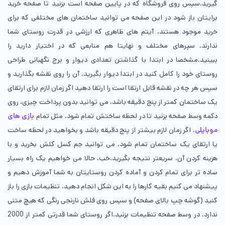
گیرید.سپس روی فروشگاه که در پایین صفحه است بزنید تا صفحه‌ خرید
برایتان باز شود در این صفحه می توانید ساختمان های مختلفی که برای
خرید موجود هستند، آیتم های ظاهری که ارزشی در قدرت روستای شما
ندارند، سپرهای مختلف و نهایتا هم منابعی که در اختیار دارید را
ببینید.مشخصا در ابتدا با گذاشتن تعدادی دیوار و برج نگهبانی طراحی
روستای خود را کامل کنید در ابتدا دیوار بگیرید، آن را روی نقشه بگذارید و
سپس هر چه در نقشه قابل ارتقا است را ارتقا دهید اگر زمان لازم برای ارتقای
یک ساختمان کمتر از پنج دقیقه باشد، می توانید بدون پرداخت چیزی، روی
دکمه‌ وسط صفحه بزنید تا در لحظه ساختش تمام شود. مثل تمام
بازی های
موبایلی
، اگر زمان لازم بیشتر از پنج دقیقه باشد و بخواهید در لحظه ساخت
یا ارتقای یک ساختمان تمام شود، می توانید جم کسل کلش بخرید و با
هزینه کردن آن، سریعتر نتیجه بگیرید.خب، حالا می خواهیم یک راه بسیار
ساده تر برای تمام کردن و آماده کردن روستایتان به شما آموزش دهیم و
پیشنهاد می کنیم بقیه‌ کارها را به این شکل انجام دهید. تنظیمات بازی را باز
کنید (گوشه‌ چپ بالای صفحه) و سپس روی فلش نارنجی رنگی که هیچ متنی
ندارد، در وسط صفحه‌ تنظیمات بزنید.اگر روستای شما قدرتی کمتر از 2000