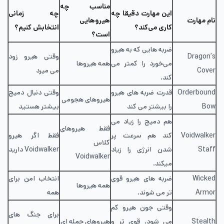
مناسب چه
این مهارت دقیقا چه
چه زمانی
نام مهارت
هیروهایی
کاری می‌کند؟
انتخابش کنیم؟
است؟
ضربه هایی که به هیرو
Dragon’s
وقتی هیرو زود
می‌خورد را کمتر می
همه هیروها
Cover
می میرد
کند.
Orderbound
قدرت ضربه های هیرو
وقتی دنبال دمیج
هیروهای هجومی
Bow
را بیشتر می کند
بیشتر هستید
هم دمیج را زیاد می
فقط هیروهای
Voidwalker
کند هم سرعت پر
فقط اگر هیرو
کلاس
Staff
شدن انرژی را زیاد
Voidwalker دارید
Voidwalker
میکند.
Wicked
ضربه های هیرو قوی
انتخاب امن برای
همه هیروها
Armor
تر می شوند.
همه
وقتی جون هیرو کم
برای جنگ های
Stealth
می شود، قوی تر و
هیروهای حمله ای