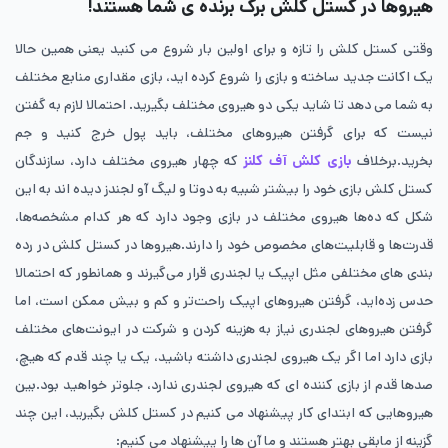
هیروها در کستل کلش برگ برنده ی شما هستند!
وقتی کستل کلش را تازه و برای اولین بار شروع می کنید یعنی همین حالا
یک اکانت جدید ساخته و بازی را شروع کرده اید، بازی مقداری منابع مختلف
به شما می دهد تا شاید یکی دو هیروی مختلف بگیرید. احتمالا لازم به گفتن
نیست که برای گرفتن هیروهای مختلف، باید پول خرج کنید و جم
بخرید.برخلاف
بازی کلش آف کلنز
که چهار هیروی مختلف دارد، سازندگان
کستل کلش بازی خود را بیشتر شبیه به دوتا و لیگ آو لجندز دیده اند به این
شکل که ده‌ها هیروی مختلف در بازی وجود دارد که هر کدام مشخصه‌ها،
قدرت‌ها و قابلیت‌های مخصوص خود را دارند.هیروها در کستل کلش در رده
بندی های مختلفی مثل اپیک یا لجندری قرار می‌گیرند و همانطور که احتمالا
حدس زده‌اید، گرفتن هیروهای اپیک راحت‌تر و کم و بیش ممکن است، اما
گرفتن هیروهای لجندری نیاز به هزینه کردن و شرکت در ایونت‌های مختلف
بازی دارد اما اگر یک هیروی لجندری داشته باشید، یک یا چند قدم که هیچ،
صدها قدم از بازی کننده ای که هیروی لجندری ندارد، جلوتر خواهید بود.بین
هیروهایی که ابتدای کار پیشنهاد می کنیم در کستل کلش بگیرید، این چند
گزینه از مابقی بهتر هستند و ما آن ها را پیشنهاد می کنیم: