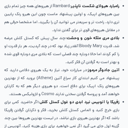
رامبارد هیولای شکست ناپذیر
:Rambard از هیروهای همه چیز تمام بازی
بین هیروهای اپیک، و اولین پیشنهاد ماست چون این هیرو رنک پایین
تری دارد، راحت تر و سریعتر می توانید آن را بگیرید، اما مشخصا حرفی هم
در مقابل هیروهای قوی تر برای گفتن ندارد.
بلادی مری ملکه خون و وحشت
:چند سال پیش که کستل کلش عرضه
شد، قدرت Bloody Mary آنقدر زیاد بود که در چند آپدیت، هر بار قدرت او
را کم کردند اما حالا دوباره چند فصلی است که بلادی مری دوباره قوی شده
و بهتر است به گرفتن آن فکر کنید.
آتین جادوگر مرموز
:در مبارزات خود، نیاز به یک هیروی دفاعی دارید که
پیشنهاد می کنیم ابتدای کار سراغ آتین (Athene) بروید که از بهترین
هیروهای رنک اپیک برای دفاع است. دو هیروی دیگر هم که به کارتان
خواهند آمد و پروسه‌ گرفتن سختی ندارند Cosmo و لازولیکس هستند.
زفریکا یا آنوبیس نبرد ابدی دو غول کستل کلش
:اگر حاضرید کمی برای
بازی خرج کنید و الماس کستل کلش بخرید، فکر و ذکرتان گرفتن زفریکا
باشد که اگر بهترین هیروی بازی نباشد، در لیست بهترین هیروها بین چند
گزینه‌ اول جای می گیرد اگر نمی خواهید برای بازی هزینه کنید، آنوبیس از