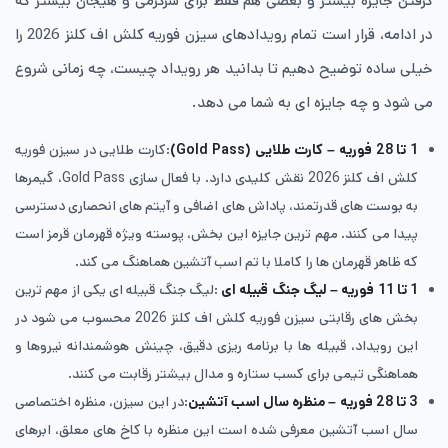
گرفتن جایزه بیشتر و بعضی هم فقط برای سرگرمی و هیجان بیشتر که
در ادامه، قرار است تمام رویدادهای سیزن فوریه کلش اف کلنز 2026 را
خیلی ساده توضیح دهیم تا بدانید هر رویداد چیست، چه زمانی شروع
می شود و چه جایزه ای به شما می دهد.
1 تا 28 فوریه – کارت طلایی (Gold Pass)
:کارت طلایی در سیزن فوریه
کلش اف کلنز 2026 نقش کلیدی دارد. با فعال سازی Gold Pass، گیمرها
به بوست های قدرتمند، پاداش های اضافی و آیتم های انحصاری دسترسی
پیدا می کنند. مهم ترین جایزه این بخش، پوسته ویژه قهرمان قرمز است
که ظاهر قهرمان ها را کاملا با تم اسب آتشین هماهنگ می کند.
1 تا 11 فوریه – لیگ جنگ قبیله ای
:لیگ جنگ قبیله ای یکی از مهم ترین
بخش های رقابتی سیزن فوریه کلش اف کلنز 2026 محسوب می شود در
این رویداد، قبیله ها با برنامه ریزی دقیق، چینش هوشمندانه نیروها و
هماهنگی تیمی برای کسب ستاره و مدال بیشتر رقابت می کنند.
3 تا 28 فوریه – منظره سال اسب آتشین
:در این سیزن، منظره اختصاصی
سال اسب آتشین معرفی شده است این منظره با کاخ های معلق، ابرهای