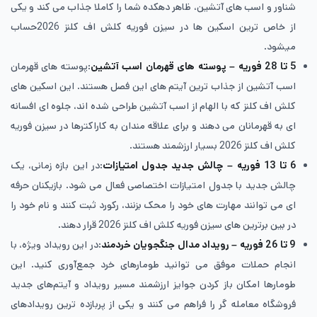
شناور و اسب های آتشین، ظاهر دهکده شما را کاملا جذاب می کند و یکی
از خاص ترین اسکین ها در سیزن فوریه کلش اف کلنز 2026حساب
میشود.
5 تا 28 فوریه – پوسته های قهرمان اسب آتشین
:پوسته های قهرمان
اسب آتشین از جذاب ترین آیتم های این فصل هستند. این اسکین های
کلش اف کلنز که با الهام از اسب آتشین طراحی شده اند، جلوه ای افسانه
ای به قهرمانان می دهند و برای علاقه مندان به کاراکترها در سیزن فوریه
کلش اف کلنز 2026 بسیار ارزشمند هستند.
6 تا 13 فوریه – چالش جدید جدول امتیازات
:در این بازه زمانی، یک
چالش جدید با جدول امتیازات اختصاصی فعال می شود. بازیکنان حرفه
ای می توانند مهارت های خود را محک بزنند، رکورد ثبت کنند و نام خود را
در بین برترین های سیزن فوریه کلش اف کلنز 2026 قرار دهند.
9 تا 26 فوریه – رویداد مدال جنگجویان خردمند
:در این رویداد ویژه، با
انجام حملات موفق می توانید طومارهای خرد جمع‌آوری کنید. این
طومارها امکان باز کردن جوایز ارزشمند مسیر رویداد و آیتم‌های جدید
فروشگاه معامله گر را فراهم می کنند و یکی از پربازده ترین رویدادهای