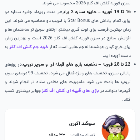
سیزن فوریه کلش اف کلنز 2026 محسوب می شوند.
16 تا 19 فوریه – جایزه ستاره 2 براب
ر:در مدت رویداد جایزه ستاره دو
برابر، تمام پاداش های Star Bonus با ضریب دو محاسبه می شوند. این
زمان بهترین فرصت برای لوت گیری بیشتر، ارتقای سریع تر ساختمان ها و
افزایش منابع در سیزن فوریه کلش اف کلنز 2026 است و بهترین زمان
برای خرج کردن هوشمندانه جم هایی است که از
خرید جم کلش اف کلنز
به
دست آورده اید.
22 تا 28 فوریه – تخفیف بازی های قبیله ای و سوپر تروپ
:در روزهای
پایانی سیزن، تخفیف های ویژه فعال می شود. تخفیف 99 درصدی سوپر
تروپ ها باعث می شود ماموریت های دفاعی ساده تر انجام شوند و
گیمرها بتوانند در
بازی های قبیله ای کلش اف کلنز
جوایز بیشتری کسب
کنند.
سوگند اکبری
تعداد مقالات:
۳۳ مقاله