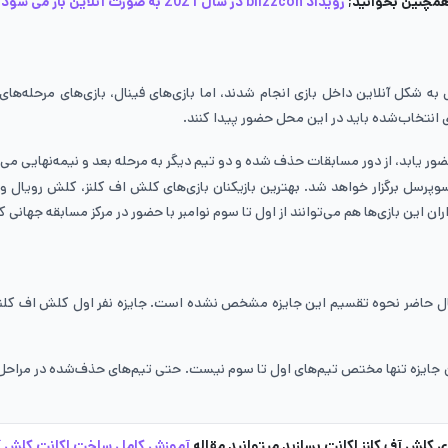
مچنین بخوانید;
رویداد blizzcon در سال 2021 به صورت آنلاین باز می‌ شود!
ه شکل آنلاین داخل بازی انجام شدند، اما بازی‌های فینال، بازی‌های مرحله‌های
ضور یابد،‌ از دور مسابقات حذف شده و دو تیم دیگر به مرحله بعد و نیمه‌نهایی می‌
تا ۳ نوامبر، جشنواره SuperFEST 2024 در هلسینکی توسط Esports و سوپرسل برگزار خواهد شد. بهترین بازیکنان باز
ران این بازی‌ها هم می‌توانند از اول تا سوم نوامبر با حضور در مرکز مسابقه جهانی 
202، یک میلیون دلار است اما در حال حاضر نحوه تقسیم این جایزه مشخص نشده است. جایزه نفر ا
ن جایزه تنها مختص تیم‌های اول تا سوم نیست. حتی تیم‌های حذف‌شده در مراحل 
ی کلش آف کلنز اکانت بسازید میتوانید مقاله
آموزش کامل ساخت اکانت کلش آف