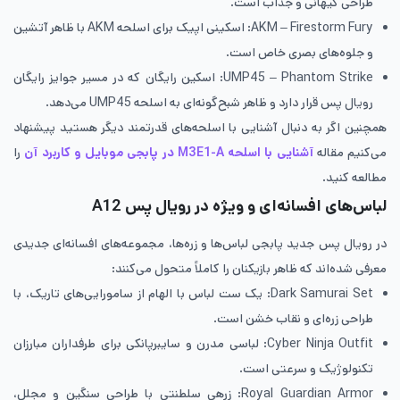
طراحی کیهانی و جذاب است.
AKM – Firestorm Fury: اسکینی اپیک برای اسلحه AKM با ظاهر آتشین
و جلوه‌های بصری خاص است.
UMP45 – Phantom Strike: اسکین رایگان که در مسیر جوایز رایگان
رویال پس قرار دارد و ظاهر شبح‌گونه‌ای به اسلحه UMP45 می‌دهد.
همچنین اگر به دنبال آشنایی با اسلحه‌های قدرتمند دیگر هستید پیشنهاد
می‌کنیم مقاله
آشنایی با اسلحه M3E1-A در پابجی موبایل و کاربرد آن
را
مطالعه کنید.
لباس‌های افسانه‌ای و ویژه در رویال پس A12
در رویال پس جدید پابجی لباس‌ها و زره‌ها، مجموعه‌های افسانه‌ای جدیدی
معرفی شده‌اند که ظاهر بازیکنان را کاملاً متحول می‌کنند:
Dark Samurai Set: یک ست لباس با الهام از سامورایی‌های تاریک، با
طراحی زره‌ای و نقاب خشن است.
Cyber Ninja Outfit: لباسی مدرن و سایبرپانکی برای طرفداران مبارزان
تکنولوژیک و سرعتی است.
Royal Guardian Armor: زرهی سلطنتی با طراحی سنگین و مجلل،