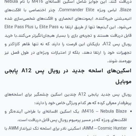
دریافت کنند. این جوایز شامل اسکین افسانه‌ای M416 با نام Nebula
Blaze، لباس ویژه Commander Elite، چتر اختصاصی با افکت‌های
انیمیشنی خیره‌کننده، ایموت‌های انحصاری و افکت‌های شخصی‌سازی شده
می‌شود. این آیتم‌ها تنها از طریق ارتقا به Elite Pass یا Elite Pass Plus
قابل دریافت هستند و تجربه‌ی بازی را بسیار هیجان‌انگیزتر می‌کنند.با خرید
رویال پس A12، بازیکنان این فرصت را دارند که نه تنها ظاهر کاراکتر و
تجهیزات خود را ارتقا دهند، بلکه از امتیازات ویژه‌ای در طول فصل نیز
بهره‌مند شوند.
اسکین‌های اسلحه جدید در رویال پس A12 پابجی
موبایل
رویال پس جدید پابجی A12 چندین اسکین چشمگیر برای اسلحه‌های
پرطرفدار معرفی کرده که هر کدام ویژگی خاص خود را دارند:
M416 – Nebula Blaze: یک اسکین افسانه‌ای با طراحی آینده‌نگر و
افکت‌های ویژه که در مسیر پرمیوم رویال پس قابل دریافت است.
AWM – Cosmic Hunter: اسکینی نادر برای اسلحه تک تیرانداز AWM با