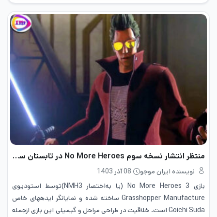
منتظر انتشار نسخه سوم No More Heroes در تابستان سال 1400 باشید
نویسنده ایران موجو
08 آذر 1403
بازی No More Heroes 3 (یا به‌اختصار NMH3)توسط استودیوی
Grasshopper Manufacture ساخته شده و نمایانگر ایده­های خاص
Goichi Suda است. خلاقیت در طراحی مراحل و گیم­پلی این بازی ازجمله