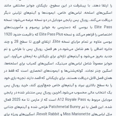
را ارتقا دهند. با پیشرفت در این سطوح، بازیکنان جوایز مختلفی مانند
اسکین‌های اسلحه، لباس‌های خاص، ایموت‌ها و آیتم‌های تزئینی دیگر
دریافت می‌کنند. رویال پس پابجی موبایل در دو نسخه عرضه می‌شود؛ نسخه
Elite Pass با یوسی که دسترسی به جوایز پرمیوم و مأموریت‌های
اختصاصی را فراهم می‌کند و نسخه Elite Pass Plus که با قیمت حدود 1920
یوسی علاوه بر تمام مزایای نسخه Elite، ارتقای فوری تا سطح 28 و چند
جایزه اضافی را هم شامل می‌شود.در هر فصل، رویال پس با طراحی و تم
جدید به‌روز می‌شود و آیتم‌های تازه‌ای برای بازیکنان به ارمغان می‌آورد. این
جوایز معمولاً شامل لباس‌های میتیک، اسکین‌های کمیاب برای اسلحه‌ها،
اسکین چتر نجات، کوله‌پشتی‌ها و ایموت‌های انحصاری است که فقط در
همان فصل قابل دریافت هستند. برای بازیکنانی که قصد دارند تجربه بازی خود
را به سطح بالاتری ببرند و آیتم‌های خاص جمع‌آوری کنند، خرید رویال پس
یک انتخاب عالی محسوب می‌شود.آخرین رویال پس منتشر شده در پابجی
موبایل مربوط به A12 Royale Pass است که از مارس تا مه 2025 فعال
شده. این فصل با تم Patchmetal Bunny طراحی شده و آیتم‌های جذابی
مثل لباس‌های Miss Marionette و Revolt Rabbit، اسکین‌های ویژه برای