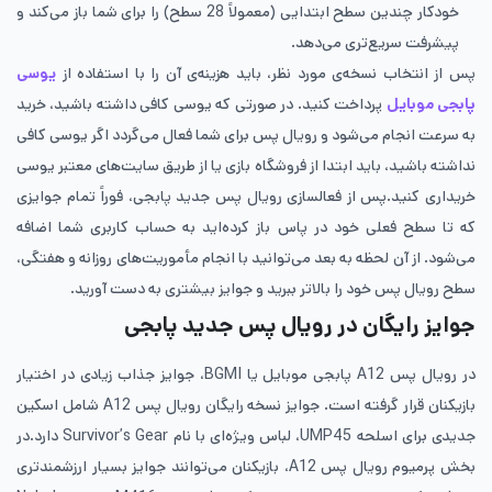
خودکار چندین سطح ابتدایی (معمولاً 28 سطح) را برای شما باز می‌کند و
پیشرفت سریع‌تری می‌دهد.
پس از انتخاب نسخه‌ی مورد نظر، باید هزینه‌ی آن را با استفاده از
یوسی
پابجی موبایل
پرداخت کنید. در صورتی که یوسی کافی داشته باشید، خرید
به سرعت انجام می‌شود و رویال پس برای شما فعال می‌گردد اگر یوسی کافی
نداشته باشید، باید ابتدا از فروشگاه بازی یا از طریق سایت‌های معتبر یوسی
خریداری کنید.پس از فعالسازی رویال پس جدید پابجی، فوراً تمام جوایزی
که تا سطح فعلی خود در پاس باز کرده‌اید به حساب کاربری شما اضافه
می‌شود. از آن لحظه به بعد می‌توانید با انجام مأموریت‌های روزانه و هفتگی،
سطح رویال پس خود را بالاتر ببرید و جوایز بیشتری به دست آورید.
جوایز رایگان در رویال پس جدید پابجی
در رویال پس A12 پابجی موبایل یا BGMI، جوایز جذاب زیادی در اختیار
بازیکنان قرار گرفته است. جوایز نسخه رایگان رویال پس A12 شامل اسکین
جدیدی برای اسلحه UMP45، لباس ویژه‌ای با نام Survivor’s Gear دارد.در
بخش پرمیوم رویال پس A12، بازیکنان می‌توانند جوایز بسیار ارزشمندتری