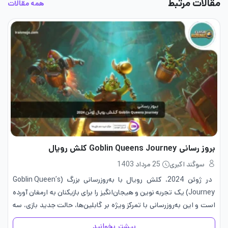
مقالات مرتبط
همه مقالات
بروز رسانی Goblin Queens Journey کلش رویال
سوگند اکبری
25 مرداد 1403
در ژوئن 2024، کلش رویال با به‌روزرسانی بزرگ (Goblin Queen’s
Journey) یک تجربه نوین و هیجان‌انگیز را برای بازیکنان به ارمغان آورده
است و این به‌روزرسانی با تمرکز ویژه بر گابلین‌ها، حالت جدید بازی، سه
کارت جدید و رویداد اجتماعی…
بیشتر بخوانید