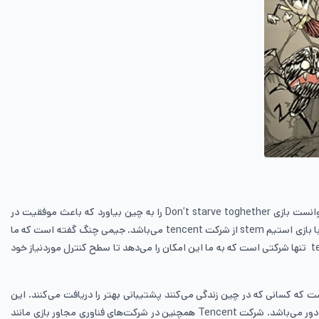
بازی Don’t starve toghether در واقع اولین جایی است که رابطه klei entertainment با شرکت tencent آغاز شد. در سال 2016 klei entertainment توانست بازی Don’t starve toghether را به چین بیاورد که باعث موفقیت در
دیده‌شدن این بازی شد. لازم به ذکر است که بازی Don’t starve toghether نخستین بازی بود که در پلتفرم وی‌گیم WE game راه‌اندازی شد که این بازی معادل با بازی استیم stem از شرکت tencent می‌باشد. جیمی چنگ گفته است که ما
بسیاری از شرکت‌های مختلف را بررسی کردیم و در طول سال‌ها با ناشران و توسعه دهندگان زیادی کار کرده‌ایم و در این سال‌ها احساس کرده‌ایم که تنسنت tencent تنها شرکتی است که به ما این امکان را می‌دهد تا سطح کنترل موردنیاز خود
د و این در حالی است که کسانی که در چین زندگی می‌کنند پشتیبانی بهتر را دریافت می‌کنند. این
رویداد از اولین باری که شرکت بزرگ‌ترین توسعه‌دهنده بازی‌های ویدئویی در جهان Tencent در ناشران و توسعه دهندگان غربی سرمایه‌گذاری کرده است بسیار دور می‌باشد. شرکت Tencent همچنین در شرکت‌های فناوری مجاور بازی مانند