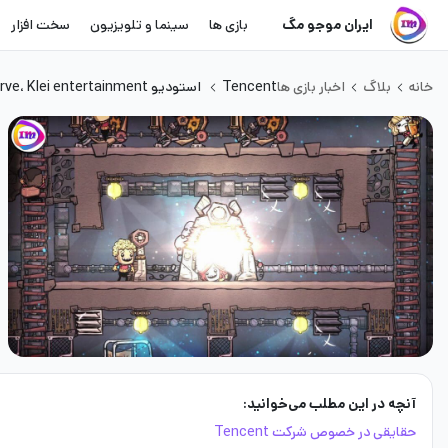
ایران موجو مگ
بازی ها
سینما و تلویزیون
سخت افزار
خانه
بلاگ
اخبار بازی ها
Tencent استودیو Don’t starve، Klei entertainment را خرید!
آنچه در این مطلب می‌خوانید:
حقایقی در خصوص شرکت Tencent