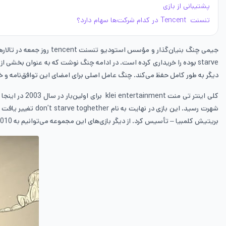
پشتیبانی از بازی
تنسنت Tencent در کدام شرکت‌ها سهام دارد؟
دیگر به طور کامل حفظ می‌کند. چنگ عامل اصلی برای امضای این توافق‌نامه و خرید سهام از klei را یک صنعت در حال تغیی
بریتیش کلمبیا – تأسیس کرد. از دیگر بازی‌های این مجموعه می‌توانیم به Shank 2010 و Mark of ninja 2012 اشاره کنیم. در ادامه مطلب با بخش