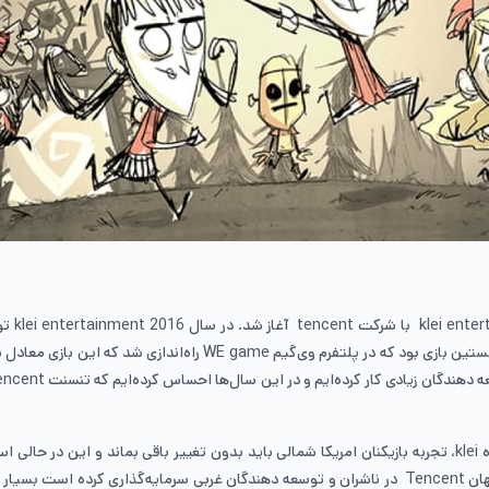
tencent پس از کسب سهام عمده klei، تجربه بازیکنان امریکا شمالی باید بدون تغییر باقی بمان