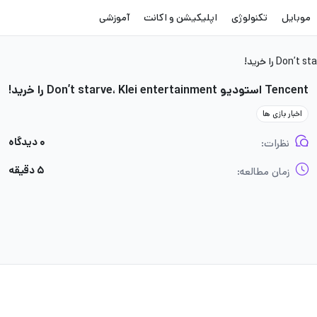
موبایل
تکنولوژی
اپلیکیشن و اکانت
آموزشی
Tencent استودیو Don’t starve، Klei entertainment را خرید!
اخبار بازی ها
۰ دیدگاه
نظرات:
۵ دقیقه
زمان مطالعه: