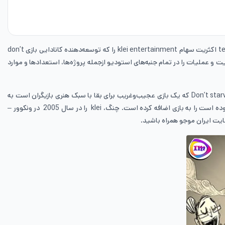
جیمی چنگ بنیان‌گذار و مؤسس استودیو تنسنت tencent روز جمعه در تالارهای رسمی این شرکت اعلام کرد که غول فناوری چینی یعنی شرکت تنسنت tencent اکثریت سهام klei entertainment را که توسعه‌دهنده کانادایی بازی don’t
شی از این توافق‌نامه خرید سهام klei entertainment استقلال کامل در حوزه‌های خلاقیت و عملیات را در تمام جنبه‌های استودیو ازجمله پروژه‌ها، استعدادها و موارد
کلی اینتر تی منت klei entertainment برای اولین‌بار در سال 2003 در اینجا و polygon نمایان شده است. این شرکت در همان سال 2003 با انتشار نسخه Don’t starve که یک بازی عجیب‌وغریب برای بقا با سبک هنری بازیگران است به
شهرت رسید. این بازی در نهایت به نام don’t starve toghether تغییر یافت که برخی از ویژگی‌ها نظیر بازی چندنفره و یا سایر ویژگی‌ها که در نسخه‌های قبل نبوده است را به بازی اضافه کرده است. چنگ، klei را در سال 2005 در ونکوور –
ت ایران موجو همراه باشید.