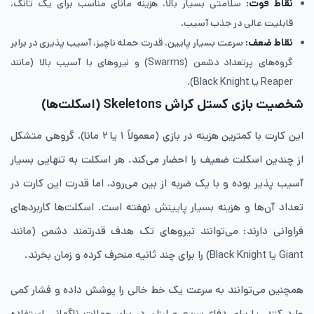
نقاط قوت:
سلامتی بسیار بالا، هزینه مانای مناسب برای یک تانک،
قابلیت عالی در جذب آسیب.
نقاط ضعف:
سرعت بسیار پایین، قدرت حمله ناچیز، آسیب‌ پذیری در برابر
گروه‌های پرتعداد دشمن (Swarms) و نیروهای با آسیب بالا (مانند
Reaper یا Black Knight).
شخصیت بازی کستل کراش Skeletons
(اسکلت‌ها)
این کارت با کمترین هزینه در بازی (معمولاً ۱ یا ۲ مانا)، گروهی متشکل
از چندین اسکلت ضعیف را احضار می‌کند. هر اسکلت به تنهایی بسیار
آسیب ‌پذیر بوده و با یک ضربه از بین می‌رود، اما قدرت این کارت در
تعداد آن‌ها و هزینه بسیار پایینش نهفته است. اسکلت‌ها کاربردهای
فراوانی دارند: می‌توانند نیروهای تک‌ هدف قدرتمند دشمن (مانند
Giant یا Black Knight) را برای چند ثانیه منحرف کرده و زمان بخرند.
همچنین می‌توانند به سرعت یک خط خالی را پوشش داده و فشار کمی
وارد کنند، یا برای دفاع سریع و ارزان در برابر حملات ناگهانی استفاده