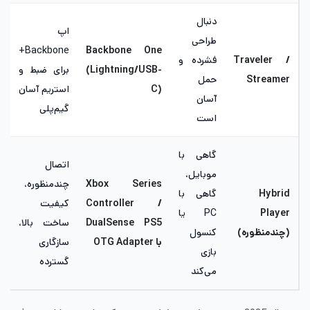
دنبال
اپ
طراحی
Backbone+
Backbone One
Traveler /
فشرده و
(Lightning/USB-
برای ضبط و
Streamer
حمل
C)
استریم آسان
آسان
گیم‌پلی
است
گاهی با
اتصال
موبایل،
Xbox Series
چندمنظوره،
Hybrid
گاهی با
Controller /
کیفیت
Player
PC یا
DualSense PS5
ساخت بالا،
(چندمنظوره)
کنسول
با
OTG Adapter
سازگاری
بازی
گسترده
می‌کند