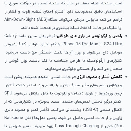
لمس صفحه انجام دهد. در حالی‌که صفحه لمسی در حرکات سریع یا
اسلایدهای دقیق محدودیت دارد، کنترلر امکان تنظیم زاویه و فشار را
فراهم می‌کند؛ بنابراین بازیکن می‌تواند هنگامAim-Down-Sight (ADS)
یا شلیک در حالت Burst، تسلط بیشتری بر هدف داشته باشد.
راحتی و ارگونومی در بازی‌های طولانی:
گوشی‌های مدرن مانند Galaxy
S24 Ultra یا iPhone 15 Pro Max هنگام اجرای طولانی کالاف دیوتی
موبایل داغ می‌شوند و وزن آن‌ها باعث خستگی مچ دست می‌شود.
کنترلرهای ارگونومیک با طراحی متناسب با کف دست، وزن گوشی را
متعادل می‌کنند و از خستگی جلوگیری می‌نمایند.
کاهش فشار و مصرف انرژی
:در حالت لمسی، صفحه همیشه روشن است
و پردازش لمس‌های مکرر مصرف باتری را بالا می‌برد. اما در حالت کنترلر،
چون ورودی‌ها از طریق دکمه‌ها و بلوتوث یا کابل منتقل می‌شوند،CPU
کمتر درگیر تحلیل لمس‌های متعدد است. به‌ویژه در کنترلرهایی که از
اتصال سیمی (USB-C) پشتیبانی می‌کنند، تأخیر کمتر و مصرف باتری
پایین‌تر از حالت لمسی حاصل می‌شود. بعضی مدل‌ها (مثل Backbone
Pro) حتی از Pass-through Charging بهره می‌برند، یعنی هم‌زمان با