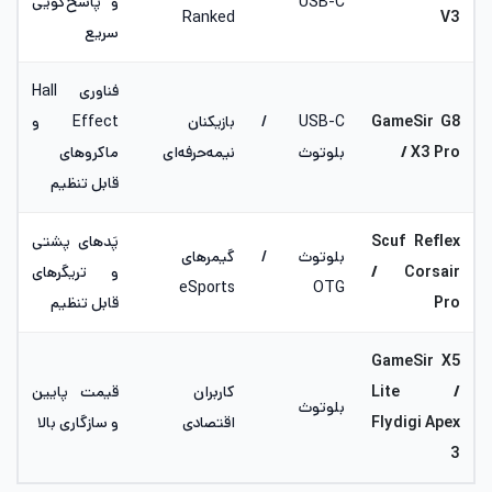
USB-C
و پاسخ‌گویی
Ranked
V3
سریع
فناوری Hall
GameSir G8
USB-C /
بازیکنان
Effect و
/ X3 Pro
بلوتوث
نیمه‌حرفه‌ای
ماکروهای
قابل تنظیم
Scuf Reflex
پَدهای پشتی
بلوتوث /
گیمرهای
/ Corsair
و تریگرهای
eSports
OTG
Pro
قابل تنظیم
GameSir X5
Lite /
کاربران
قیمت پایین
بلوتوث
Flydigi Apex
اقتصادی
و سازگاری بالا
3