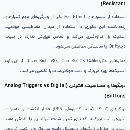
Resistant)
استفاده از سنسورهای Hall Effect یکی از ویژگی‌های مهم کنترلرهای
رده‌بالاست این فناوری با استفاده از میدان مغناطیسی موقعیت
استیک را اندازه‌گیری می‌کند و تماس فیزیکی ندارد؛ در نتیجه
دچارDrift یا ساییدگی مکانیکی نمی‌شود.
مدل‌هایی مثلGameSir G8 Galileo وRazer Kishi V3 از این نوع
استیک‌ها بهره می‌برند و دقت طولانی‌مدت را تضمین می‌کنند.
تریگرها و حساسیت فشردن (Analog Triggers vs Digital
Buttons)
تریگرهای آنالوگ (مانند کنترلرهای PS5) فشار انگشت را به‌صورت
تدریجی ثبت می‌کنند، که برای کنترل شدت تیراندازی یا رانندگی مفید
است. در مقابل، تریگرهای دیجیتال پاسخ سریع‌تر ولی کمتر تدریجی