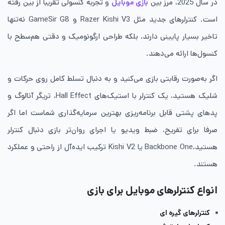
در سال 2025، مرز بین
بازی موبایل
و تجربه کنسولی تقریبا از بین رفته
است. کنترلرهای جدید مثل Razer Kishi V3 و GameSir G8 نه‌تنها
تاخیر بسیار پایینی دارند، بلکه طراحی ارگونومیک و دقتی هم‌سطح با
کنسول‌ها ارائه می‌دهند.
اگر به‌صورت رقابتی بازی می‌کنید و به دنبال تسلط کامل روی حرکات و
شلیک هستید، یک کنترلر با استیک‌های Hall Effect، تریگر آنالوگ و
پدهای پشتی قابل برنامه‌ریزی بهترین سرمایه‌گذاری شماست اما اگر
صرفا برای تفریح، ضبط ویدیو یا اجرای روان‌تر بازی دنبال کنترلر
هستید،Backbone One یا Kishi V2 ترکیب ایده‌آل از راحتی و عملکرد
هستند.
انواع کنترلرهای موبایل برای بازی
کنترلرهای گیره ای