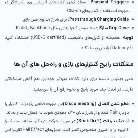
Physical Triggers
:
اضافه کردن کلیدهای فیزیکی روی نمایشگر در
صورت استفاده از کنترلرهای Clip-on
Passthrough Charging Cable
:
برای شارژ مداوم حین بازی
Grip Case
سازگار:
مخصوص کنترلرهایی مثل Backbone یا Kishi
توجه
: همیشه از کابل‌های باکیفیت (USB-C certified) استفاده کنید
تا latency افزایش پیدا نکند.
مشکلات رایج کنترلرهای بازی و راه‌حل های آن ها
حتی بهترین دسته برای بازی کالاف دیوتی موبایل هم گاهی مشکلاتی
دارند. در اینجا چند مورد رایج و نحوه رفع آن را می‌بینید:
قطع شدن اتصال (Disconnecting)
:در صورت قطعی بلوتوث، کنترلر را
دوباره Pair کنید و از شارژ بالای ۳۰٪ مطمئن شوید تا اتصال پایدار بماند.
استیک دریفت (Stick Drift)
:در صورت حرکت خودکار نشانه، استیک را
کالیبره یا با اسپری مخصوص تمیز کنید؛ مدل‌های Hall Effect تقریبا این