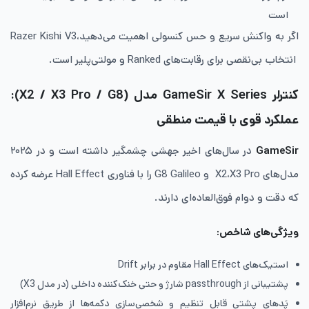
است
اگر به واکنش سریع و حس کنسولی اهمیت می‌دهید،Razer Kishi V3
انتخاب بی‌نقصی برای رقابت‌های Ranked و مولتی‌پلیر است.
کنترلر GameSir X Series مدل (X2 / X3 Pro / G8):
عملکرد قوی با قیمت منطقی
GameSir
در سال‌های اخیر جهشی چشمگیر داشته است و در ۲۰۲۵
مدل‌های X2،X3 Pro و G8 Galileo را با فناوری Hall Effect عرضه کرده
که دقت و دوام فوق‌العاده‌ای دارند.
ویژگی‌های شاخص
:
استیک‌های Hall Effect مقاوم در برابر Drift
پشتیبانی از passthrough شارژ و حتی خنک‌کننده داخلی (در مدل X3)
پَدهای پشتی قابل تنظیم و شخصی‌سازی دکمه‌ها از طریق نرم‌افزار