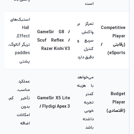
است
استیک‌های
تمرکز بر
Hall
Competitive
واکنش
GameSir G8 /
Effect،
Player
سریع و
Scuf Reflex /
(رقابتی
/
تریگر آنالوگ،
کنترل
Razer Kishi V3
paddles
)
eSports
دقیق دارد
پشتی
می‌خواهد
عملکرد
با هزینه
مناسب،
Budget
کمتر
GameSir X5 Lite
تأخیر کم،
Player
تجربه
/ Flydigi Apex 3
بدون
(اقتصادی)
خوبی
امکانات
داشته
اضافه
باشد