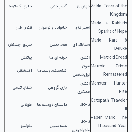
Zelda: Tears of the
جهان باز
گیمر جدی
خلاق، گسترده
Kingdom
Mario + Rabbids
استراتژی
خانواده و نوجوان
فکری، فان
Sparks of Hope
Mario Kart 8
مسابقه ای
همه سنین
سریع، چندنفره
Deluxe
Metroid Dread
اکشن
حرفه ای ها
پرتنش
Metroid Prime
شوتر
کلاسیک‌دوست‌ها
اکتشافی
Remastered
اول‌شخص
Monster Hunter
اکشن،
بازی گروهی
شکار، تیمی
Rise
همکاری
Octopath Traveler
JRPG
داستان دوست ها
طولانی
II
Paper Mario: The
RPG،
Thousand-Year
همه سنین
طنزآمیز
ماجراجویی