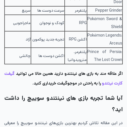
Door
Pepper Grinder
پلتفرمر
سرعت دوست ها
سریع
Pokémon Sword &
RPG
کودک و نوجوان
ماجراجویی
Shield
Pokémon Legends:
اکشن RPG
تجربه جدید پوکمون
آزاد
Arceus
Prince of Persia:
پلتفرمر،
اکشن دوست ها
چالشی
The Lost Crown
مترویدوانیا
اگر علاقه مند به بازی های نینتندو دارید همین حالا می توانید
گیفت
کارت نیتندو
را به راحتی در موجوگیفت خریداری کنید.
آیا شما تجربه بازی های نینتندو سوییچ را داشت
اید؟
در این مقاله تلاش کردیم بهترین بازی‌های نینتندو سوییچ را معرفی