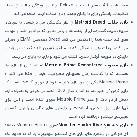
مسابقه و 48 مسیر است و Deluxe چندین ویژگی جالب از جمله
تنظیمات رانندگی برای بازیکنان جدید و دو اسلات آیتم اضافه می کند.
بازی جذاب
Metroid Dread:
از نظر مکانیکی می درخشد، با نبردهای
سریع، طیف گسترده ای از ارتقاء ها و باس هایی که توانایی شما و مهارت
های ضد حمله شما را امتحان می کنند Dread همچنین EMMI را معرفی
می کند، روبات های ترسناکی که در مناطق تعیین شده گشت می زنند و
بازیکن در صورت گرفتار شدن، کشته می شود و بازی به پایان می رسد.
بازی محبوب
Metroid Prime Remastered:
تعداد کمی از بازی ها
هستند که با گذشت زمان همچنان محبوبیت خود را حفظ می کنند و
Metroid Prime یکی از این بازی های معدود از دوران گذشته است که
بازی کردن آن هنوز هم به اندازه سال 2002 احساس خوبی به همراه دارد.
بیش از دو دهه از عمر Metroid Prime سپری شده است و این بازی
تیراندازی اول شخص، اصلاحات و بازسازی های عظیمی را برای کنسول
هیبریدی نینتندو دریافت کرده است.
بازی چند نفره
Monster Hunter Rise:
سری Monster Hunter سابقه
ای طولانی در پلتفرم های بازی های نینتندو سوییچ دارد که به حدود یک