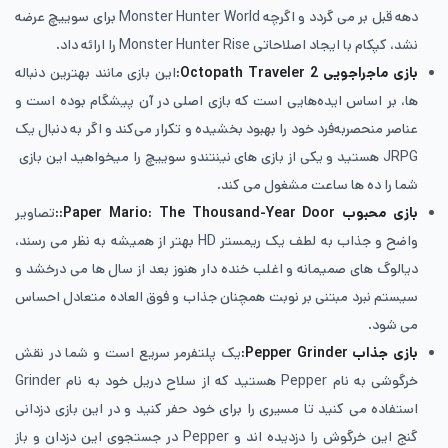
دهه قبل بر می گردد و اگرچه Monster Hunter World برای سوییچ عرضه
نشد، کپکام با ایجاد اصلاحاتی Monster Hunter Rise را ارائه داد.
بازی ماجراجویی
Octopath Traveler 2:
این بازی مانند بهترین دنباله
ها، بر اساس ایده‌هایی است که بازی اصلی در آن پیشگام بوده است و
عناصر منحصربه‌فرد خود را بهبود بخشیده و تکرار می‌کند و اگر به دنبال یک
JRPG هستید و یکی از بازی های نینتندو سوییچ را میخواهید این بازی
شما را ده ها ساعت مشغول می کند.
بازی محبوب
Paper Mario: The Thousand-Year Door::
تصاویر
واضح و جذاب به لطف یک ریمستر HD بهتر از همیشه به نظر می رسند،
دیالوگ های صمیمانه و اغلب خنده دار هنوز بعد از سال ها می درخشد و
سیستم نبرد مبتنی بر نوبت همچنان جذاب و فوق العاده متعادل احساس
می شود.
بازی جذاب
Pepper Grinder:
یک پلتفرمر سریع است و شما در نقش
خرگوشی به نام Pepper هستید که از سلاح دریل خود به نام Grinder
استفاده می کنید تا مسیری را برای خود حفر کنید و در این بازی دزدانی
گنج این خرگوش را دزدیده اند و Pepper در جستجوی این دزدان و باز