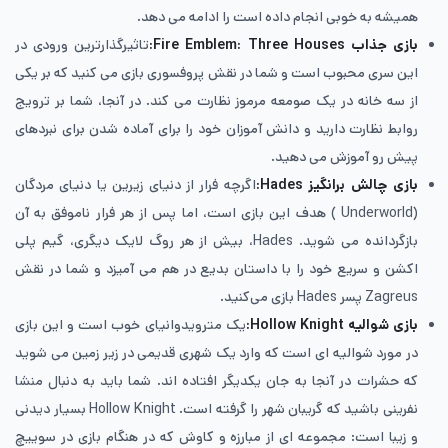
همیشه به خوبی انجام داده است را ادامه می دهد.
بازی جذاب
Fire Emblem: Three Houses:
تاثیرگذارترین ورودی در
این سری محبوب است و شما در نقش پروفسوری بازی می کنید که بر یکی
از سه خانه در یک صومعه مرموز نظارت می کند. در آنجا، شما بر ترویج
روابط نظارت دارید و دانش آموزان خود را برای آماده شدن برای نبردهای
پیش رو آموزش می دهید.
بازی چالش برانگیز
Hades:
اگرچه فرار از دنیای زیرین یا دنیای مردگان
(Underworld ) هدف این بازی است، اما پس از هر فرار ناموفق به آن
بازگردانده می شوید. Hades، بیش از هر روگ لایک دیگری، گیم پلی
اکشن و سریع خود را با داستان بدیع در هم می آمیزد و شما در نقش
Zagreus پسر Hades بازی می‌کنید.
بازی شوالیه
Hollow Knight:
یک مترویدوانیای خوب است و این بازی
در مورد شوالیه ای است که وارد یک شهری قدیمی در زیر زمین می شوید
که حشرات در آنجا به جان یکدیگر افتاده اند. شما باید به دنبال منشا
نفرینی باشید که گریبان شهر را گرفته است. Hollow Knight بسیار دیدنی
و زیبا است: مجموعه ای از مبارزه و کاوش که در هنگام بازی در سوییچ