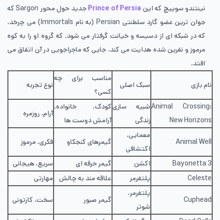
نینتندو سوییچ که این
Prince of Persia
جدید حول محور Sargon که
جوان ترین عضو گارد سلطنتی Persian (به نام Immortals) می چرخد،
که در شبکه ای از دسیسه و خیانت گرفتار می شود. که گروه او را به کوه
مرموز و نفرین شده هدایت می کند، جایی که ماجراجویی در آن اتفاق می
افتد.
مناسب برای چه
نام بازی
سبک اصلی
نوع تجربه
کسی؟
Animal Crossing:
شبیه سازی
کودک، خانواده،
آرام، روزمره
New Horizons
زندگی
آرامش دوست ها
معمایی،
Animal Well
گیمرهای کنجکاو
فکری، مرموز
اکتشافی
Bayonetta 3
اکشن
گیمر حرفه ای
سریع، هیجانی
Celeste
پلتفرمر
علاقه مند به چالش
مهارتی
پلتفرمر،
Cuphead
گیمر صبور
سخت، کارتونی
شوتر