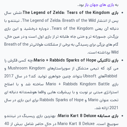
به
بازی های جهان باز
بود.
بازی
The Legend of Zelda: Tears of the Kingdom:
شش سال
پس از انتشار The Legend of Zelda: Breath of the Wild، نینتندو با
دنباله‌ آن یعنی Tears of the Kingdom، دوباره درخشید و این بازی
بزرگ‌تر، جسورانه تر و حتی جاه طلبانه تر از بازی اول است و در عین حال،
گام های بزرگی برای رسیدگی به برخی از مشکلات طولانی‌تر Breath of the
Wild برداشته است.
بازی تاکتیکی
Mario + Rabbids Sparks of Hope:
چه کسی فکرش را
می کرد که تیمی متشکل از سوپراستارهای Mushroom Kingdom و
Rabbidهای Ubisoft بتواند چنین جواهری تولید کند؟ در سال 2017
بازی Mario + Rabbids Kingdom Battle ساخته شد و با اصلاح
استراتژی مبتنی بر نوبت و با پیشرفت هایی واقعا هوشمندانه دنباله ای
تحت عنوان Mario و Rabbids Sparks of Hope برای این بازی در سال
2021 ارائه شد.
بازی مسابقه
Mario Kart 8 Deluxe:
بهترین بازی ریسینگ در نینتندو
سوییچ است. Mario Kart 8 Deluxe در حال حاضر شامل بیش از 40