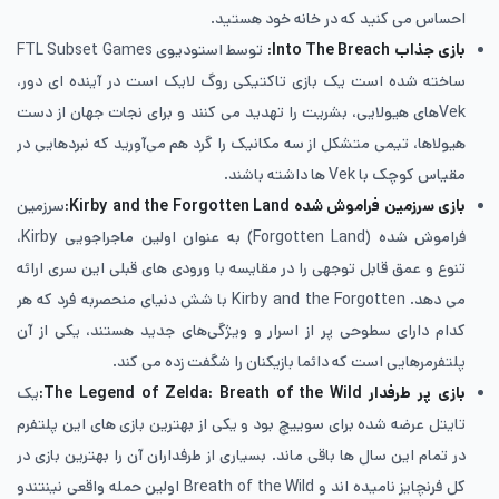
احساس می کنید که در خانه خود هستید.
بازی جذاب
Into The Breach:
توسط استودیوی FTL Subset Games
ساخته شده است یک بازی تاکتیکی روگ لایک است در آینده ای دور،
Vekهای هیولایی، بشریت را تهدید می کنند و برای نجات جهان از دست
هیولاها، تیمی متشکل از سه مکانیک را گرد هم می‌آورید که نبردهایی در
مقیاس کوچک با Vek ها داشته باشند.
بازی سرزمین فراموش شده
Kirby and the Forgotten Land:
سرزمین
فراموش شده (Forgotten Land) به عنوان اولین ماجراجویی Kirby،
تنوع و عمق قابل توجهی را در مقایسه با ورودی های قبلی این سری ارائه
می دهد. Kirby and the Forgotten با شش دنیای منحصربه فرد که هر
کدام دارای سطوحی پر از اسرار و ویژگی‌های جدید هستند، یکی از آن
پلتفرمر‌هایی است که دائما بازیکنان را شگفت زده می کند.
بازی پر طرفدار
The Legend of Zelda: Breath of the Wild:
یک
تایتل عرضه شده برای سوییچ بود و یکی از بهترین بازی های این پلتفرم
در تمام این سال ها باقی ماند. بسیاری از طرفداران آن را بهترین بازی در
کل فرنچایز نامیده اند و Breath of the Wild اولین حمله واقعی نینتندو