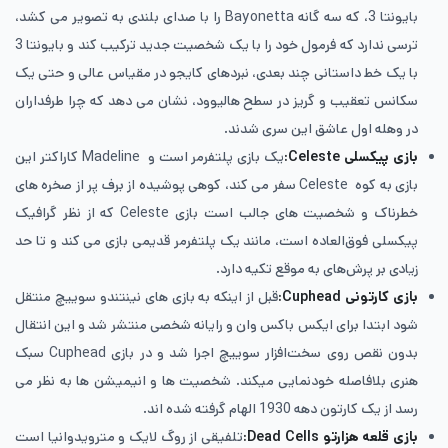
بایونتا 3، که سه گانه Bayonetta را با صدای بلندی به تصویر می کشد،
ترسی ندارد که فرمول خود را با یک شخصیت جدید ترکیب کند و بایونتا 3
با یک خط داستانی چند بعدی، نبردهای کایجو در مقیاس عالی و حتی یک
سکانس تعقیب و گریز در سطح هالیوود، نشان می دهد که چرا طرفداران
در وهله اول عاشق این سری شدند.
بازی پیکسلی
Celeste:
یک بازی پلتفرمر است و Madeline کاراکتر این
بازی به کوه Celeste سفر می کند، کوهی پوشیده از برف پر از صخره های
خطرناک و شخصیت های جالب است بازی Celeste که از نظر گرافیک
پیکسلی فوق‌العاده است، مانند یک پلتفرمر قدیمی بازی می کند و تا حد
زیادی بر پرش‌های به موقع تکیه دارد.
بازی کارتونی
Cuphead:
قبل از اینکه به بازی های نینتندو سوییچ منتقل
شود ابتدا برای ایکس باکس وان و رایانه شخصی منتشر شد و این انتقال
بدون نقص روی سخت‌افزار سوییچ اجرا شد و در بازی Cuphead سبک
هنری بلافاصله خودنمایی میکند. شخصیت ها و انیمیشن ها به نظر می
رسد از یک کارتون دهه 1930 الهام گرفته شده اند.
بازی قلعه هزارتو
Dead Cells:
تلفیقی از روگ لایک و مترویدوانیا است