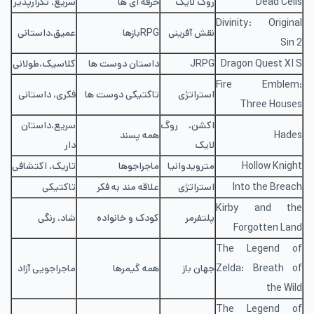
Dead Cells
روگ لایک
حرفه ای ها
سریع، تکرارپذیر
Divinity: Original
نقش آفرینی
RPGبازها
عمیق،داستانی
Sin 2
Dragon Quest XI S
JRPG
داستان دوست ها
کلاسیک،طولانی
Fire Emblem:
استراتژی
تاکتیکی دوست ها
فکری، داستانی
Three Houses
اکشن، روگ
سریع،داستان
Hades
همه پسند
لایک
دار
Hollow Knight
مترویدوانیا
ماجراجوها
تاریک، اکتشافی
Into the Breach
استراتژی
علاقه مند به فکر
تاکتیکی
Kirby and the
پلتفرمر
کودک و خانواده
شاد، رنگی
Forgotten Land
The Legend of
Zelda: Breath of
جهان باز
همه گیمرها
ماجراجویی آزاد
the Wild
The Legend of