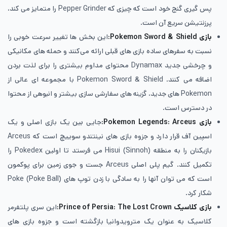
پس گیری گنج خود است که چیزی که Pepper Grinder را متمایز می کند،
پرزنتیشن سریع آن است.
بازی
Pokemon Sword & Shield:
این بخش ها تغییر سرعت خوبی را
نسبت به سفرهای ساده بازی های قبلی ارائه می‌کنند و حمله های مکانیکی
و چرخشی جدید Dynamax محتوای مداوم بیشتری را برای لذت بردن
اضافه می کنند. Pokemon Sword & Shield با مجموعه ای عالی از
Pokemon های جدید، گزینه های سفارشی سازی بیشتر و انبوهی از محتوا
در دسترس است.
بازی
Pokemon Legends: Arceus:
جایی بین یک بازی اصلی و یک
اسپین آف قرار دارد و جزوه بازی های نینتندو سوییچ است که Arceus
بازیکنان را به منطقه Hisui (Sinnoh) می فرستد تا اولین Pokedex را
تکمیل کنند. گیم پلی اصلی Arceus جست و جوی زمین برای پوکمون
است که می توان آنها را به سادگی با زدن توپ های Poke (Poke Ball)
شکار کرد.
بازی کلاسیک
Prince of Persia: The Lost Crown:
این سری پلتفرمر
کلاسیک به عنوان یک مترویدوانیا بازگشته است و جزوه بازی های