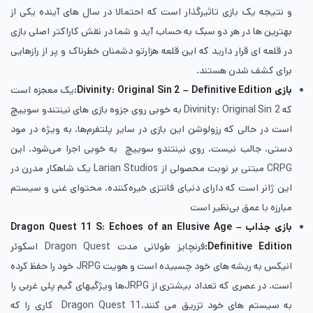
و نتیجه یک بازی تاثیرگذار است که احتمالا در سال های آینده یکی از
بهترین ها در هر دو سبک به حساب آید و شما در نقش کاراکتر اصلی بازی
در قلعه ای قرار دارید که این قلعه هزارتو دشمنان خطرناک و پر از رازهایی
برای کشف شدن هستند.
بازی
Divinity: Original Sin 2 – Definitive Edition:
یک معجزه است
که Divinity: Original Sin 2 به خوبی روی جزوه بازی های نینتندو سوییچ
است در حالی که رزولوشن این بازی در سایر پلتفرم‌ها، به ویژه در مود
دستی، جالب نیست، روی نینتندو سوییچ به خوبی اجرا می‌شود. این
CRPG مبتنی بر نوبت محصولی از Larian Studios یک شاهکار مدرن در
این ژانر است که دارای دنیای فانتزی خیره‌کننده، محتوای غنی و سیستم
مبارزه با عمق بی‌نظیر است
بازی جذاب
Dragon Quest 11 S: Echoes of an Elusive Age –
Definitive Edition:
فرنچایز طولانی مدت Dragon Quest اسکوئر
انیکس به ریشه های خود چسبیده است و هویت JRPG خود را حفظ کرده
است. در عصری که تعداد بیشتری از JRPGها ویژگیهای گیم پلی غربی را
به سیستم های خود تزریق می کنند،Dragon Quest 11 کاری را که