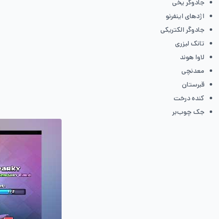
جادوگر یخی
اژدهای اینفرنو
جادوگر الکتریکی
تانک لیزری
لاوا هوند
معدنچی
قبرستان
کنده درخت
جک چوب‌بر