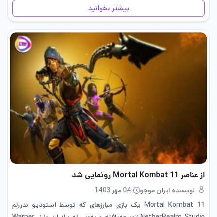
بازی های موبایل اضافه…
بیشتر بخوانید
از عناصر Mortal Kombat 11 رونمایی شد
نویسنده ایران موجو
04 مهر 1403
11 Mortal Kombat یک بازی مبارزه­ای که توسط استودیو ندررلم
NetherRealm Studio توسعه‌یافته و به‌وسیله برادران وارنر Warner