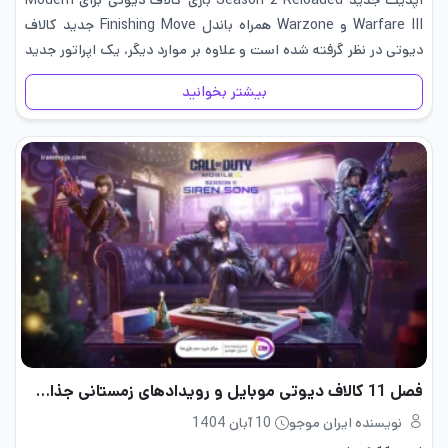
آپدیت جدید Season 2 Reloaded بازی کالاف دیوتی برای Modern
Warfare III و Warzone همراه باندل Finishing Move جدید کالاف
دیوتی در نظر گرفته شده است و علاوه بر موارد دیگر، یک اپراتور جدید
به نام Godzilla vs. Kong را…
بیشتر بخوانید
فصل 11 کالاف دیوتی موبایل و رویدادهای زمستانی جذاب + تریلر
نویسنده ایران موجو
10 آبان 1404