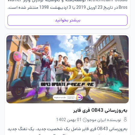
Bros در تاریخ 23 آوریل 2019 یا 3 اردیبهشت 1398 منتشر شده است.
این مجموعه از سال 1992 اولین نسخه از این…
بیشتر بخوانید
به‌روزرسانی OB43 فری فایر
نویسنده ایران موجو
01 بهمن 1402
به‌روزرسانی OB43 فری فایر شامل یک شخصیت جدید، یک تفنگ جدید