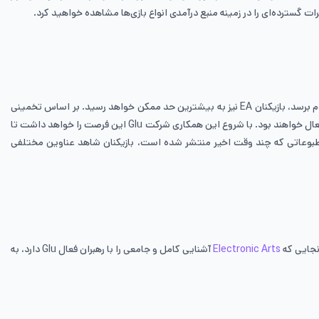
اگر به 12 ماه گذشته توجه کنید، متوجه خواهید شد که نمونه کارهای Glu و EA به بیشتر از 1.32 میلیارد رزرو دست پیدا کرده‌اند. زمانی که این همکاری به تداوم برسد، بازیکنان EA نیز به بیشترین حد ممکن خواهد رسید. بر اساس تخمینی
که زده شده است، می‌توان اینطور بیان کرد که EA به صورت ماهانه بیشتر از 100 میلیون بازیکن خواهد داشت که تمامی آن‌ها در زمینه بازی‌های موبایلی بسیار فعال خواهند بود. با شروع این همکاری شرکت Glu این فرصت را خواهد داشت تا
 EA یکی دیگر از این قابلیت‌ها به شمار می‌رود. در بیانیه مطبوعاتی که چند وقت اخیر منتشر شده است، بازیکنان شاهد عناوین مختلفی
Electronic Arts
آشنایی کامل و جامعی را با رهبران فعال Glu دارد، به