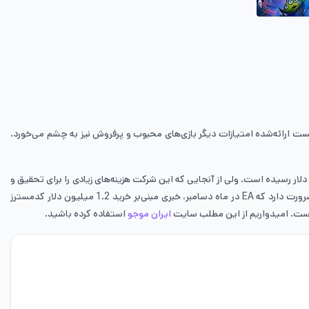
یست ارائه‌شده امتیازات دیگر بازی‌های محبوب و پرفروش نیز به چشم می‌خورد.
ذشت، EA این گزارش را صادر کرد که درآمد سه ماه منتهی به 31 دسامبر آن‌ها، چیزی در حدود 5.0 درصد افزایش داشته و به 1.7 میلیون دلار رسیده است. ولی از آنجایی که این شرکت هزینه‌های زیادی را برای تحقیق و
توسعه، بازاریابی و هزینه‌های اداری کنار گذاشت، سود آن کاهش 39 درصدی را با خود به همراه داشت و به 211 میلیون دلار رسید. در نهایت ذکر این نکته نیز ضرورت دارد که EA در ماه دسامبر، خبری مبنی‌بر خرید 1.2 میلیون دلار کدمسترز
ایران موجو
استفاده کرده باشید.