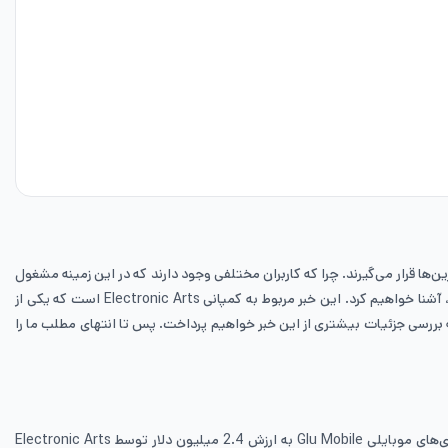
ن‌ها قرار می‌گیرند. چرا که کاربران مختلفی وجود دارند که در این زمینه مشغول
به فعالیت هستند و لذت زیادی را از بازی کردن می‌برند. به همین علت می‌خواهیم در این مطلب شما را با یکی از این خبرها که برای گیمرها اهمیت بالایی دارید، آشنا خواهیم کرد. این خبر مربوط به کمپانی Electronic Arts است که یکی از
ازنده بازی‌های موبایلی تحت عنوان Glu Electronic را خریداری کرده است. در ادامه به بررسی جزئیات بیشتری از این خبر خواهیم پرداخت. پس تا انتهای مطلب ما را
زمانی که کمپانی Electronic Arts این معامله را آغاز کرد، به احتمال زیاد درباره هزینه بالایی که باید کنار می‌گذاشت، فکرهایش را کرده باشد. توسعه‌دهنده بازی‌های موبایلی Glu Mobile به ارزش 2.4 میلیون دلار توسط Electronic Arts