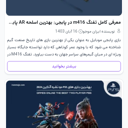
معرفی کامل تفنگ m416 در پابجی; بهترین اسلحه AR پابجی
نویسنده ایران موجو
16 آبان 1403
بازی پابجی موبایل به عنوان یکی از بهترین بازی های تاریخ صنعت گیم
شناخته می شود که با وجود عمر کوتاهی که دارد توانسته جایگاه بسیار
ویژه ای در میان گیمرهای سراسر جهان به دست بیاورد. تفنگ M416 در
پابجی…
بیشتر بخوانید