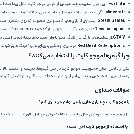
Fortnite
: این بازی محبوب چندنفره نیز از طریق موجو کارت قابل پرداخت است
Minecraft
: اگر به دنیای ساخت و ساز و ماجراجویی علاقه دارید، موجو کار
Steam Games
: بسیاری از بازی‌های کامپیوتری محبوب که روی پلتفرم استی
Genshin Impact
: بازی نقش‌آفرینی و جهان باز که خرید Primogemsو بسته‌های ویژه آن با موجو کارت امکان‌پذیر است.
GTA V
:از سرقت‌های بزرگ تا رانندگی دیوانه‌وار است برای تهیه نسخه اصلی 
Red Dead Redemption 2
:در دنیای وحشی و زیبای غرب آمریکا غرق شوید.
چرا گیمرها موجو کارت را انتخاب می‌کنند؟
یکی از دلایل اصلی محبوبیت موجو کارت در بین گیمرها، سرعت و امنیت بالا در 
به صفر می‌رسد همچنین، پشتیبانی از چند ارز مختلف و امکان شارژ آسان کارت، شرا
سوالات متداول
با موجو کارت چه بازی‌هایی را می‌توانم خریداری کنم؟
بازی‌های محبوب موبایل مثل پابجی، کالاف دیوتی موبایل، فورتنایت، و همچنین بازی‌های کامپیوتری مثل Steam و ic Games
آیا استفاده از موجو کارت امن است؟