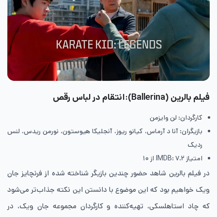
فیلم بالرین (Ballerina):انتقام در لباس رقص
کارگردان: لن وایزمن
بازیگران: آنا د آرماس، کیانو ریوز، آنجلیکا هیوستون، نورمن ریدس، لنس
ردیک
امتیاز IMDB: ۷.۲ از ۱۰
در فیلم بالرین شاهد حضور چندین بازیگر شناخته ‌شده از فرنچایز جان
ویک خواهیم بود که این موضوع با دانستن این نکته جذاب‌تر می‌شود
که چاد استاهلسکی، تهیه‌کننده و کارگردان مجموعه جان ویک، در