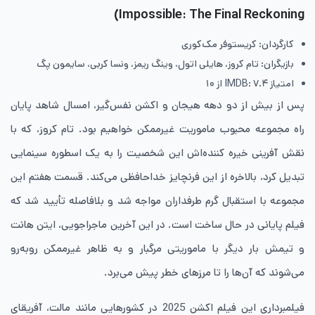
Impossible: The Final Reckoning)
کارگردان: کریستوفر مک‌کوری
بازیگران: تام کروز، هایلی اتول، وینگ ریمز، ونسا کربی، سایمون پگ
امتیاز IMDB: ۷.۴ از ۱۰
پس از بیش از دو دهه هیجان و اکشن نفس‌گیر، امسال شاهد پایان
راه مجموعه محبوب ماموریت غیرممکن خواهیم بود. تام کروز، که با
نقش آفرینی خیره کننده‌اش این شخصیت را به یک اسطوره سینمایی
تبدیل کرد، بالاخره از این فرنچایز خداحافظی می‌کند. قسمت هفتم این
مجموعه با استقبال گرم طرفداران مواجه شد و بلافاصله تأیید شد که
فیلم پایانی در حال ساخت است. در این آخرین ماجراجویی، ایتن هانت
و تیمش بار دیگر با ماموریتی مرگبار و به ظاهر غیرممکن روبه‌رو
می‌شوند که آن‌ها را تا مرزهای خطر پیش می‌برد.
فیلمبرداری این فیلم اکشن 2025 در کشورهایی مانند مالت، آفریقای