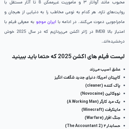
محبوب مانند آواتار ۳ و ماموریت غیرممکن 8 تا آثار مستقل با
روایت‌های تازه، هر کدام به نوعی مخاطب را به دنیایی از هیجان و
ماجراجویی دعوت می‌کنند. در ادامه با
ایران موجو
به معرفی فیلم با
امتیاز بالا IMDB در ژانر اکشن می‌پردازیم که در سال 2025 خوش
درخشیده‌اند.
لیست فیلم های اکشن 2025 که حتما باید ببینید
عشق آسیب می‌زند
کاپیتان آمریکا: دنیای جدید شگفت‌ انگیز
پاک کننده (cleaner)
نووکائین (Novocaine)
یک مرد کارگر (A Working Man)
ماینکرفت (Minecraft)
جنگ ‌افزار (Warfare)
حسابدار ۲ (The Accountant 2)