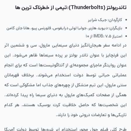
تاندربولتز (Thunderbolts):تیمی از خطرناک ترین ها
کارگردان: جیک شرایر
بازیگران: دیوید هاربر، جولیا لوئی درایفوس، فلورنس پیو، هانا جان کامن
امتیاز IMDB: ۷.۵ از ۱۰
در ادامه سفر هیجان‌انگیز دنیای سینمایی مارول، سی و ششمین اثر
این فرنچایز با عنوان تاندر بولتز بر پرده سینماها ظاهر می‌شود. این
عنوان روایتگر ماجرای مجموعه‌ای از آنتاگونیست‌ها است که برای انجام
عملیاتی حیاتی توسط دولت استخدام می‌شوند. برخلاف قهرمانان
سنتی مارول، این تیم متشکل از چهره‌های جذاب اما مشکوکی است که
همگی از صفحات کمیک‌های مارول به دنیای سینما راه پیدا کرده‌اند.
این شخصیت‌ها که حاصل خلاقیت کرت بوسیک هستند، هر کدام
تاریکی‌ها و تعارضات درونی خود را دارند.
طرح کلی فیلم حول محور استخدام ابر شرورها توسط دولت آمریکا