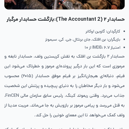
حسابدار ۲ (The Accountant 2):بازگشت حسابدار مرگبار
کارگردان: گاوین اوکانر
بازیگران: بن افلک، جان برنثال، جی. کی. سیمونز
امتیاز IMDB: ۶.۷ از ۱۰
حسابدار ۲ بازگشت بن افلک به نقش کریستین ولف، حسابدار نابغه و
مرموزی است که این بار درگیر پرونده‌ای مرموز و خطرناک می‌شود این
فیلم، دنباله‌ای هیجان‌انگیز بر فیلم موفق حسابدار (۲۰۱۵) محسوب
می‌شود و بار دیگر مخاطبان را به دنیای پیچیده و پرتنش این شخصیت
جذاب می‌برد. وقتی ریموند کینگ، رئیس سابق سازمان مالی FinCEN،
به قتل می‌رسد و پیامی مرموز بر بازویش به جا می‌ماند، مریبت مدینا از
ولف کمک می‌خواهد تا این معمای خونین را حل کند.