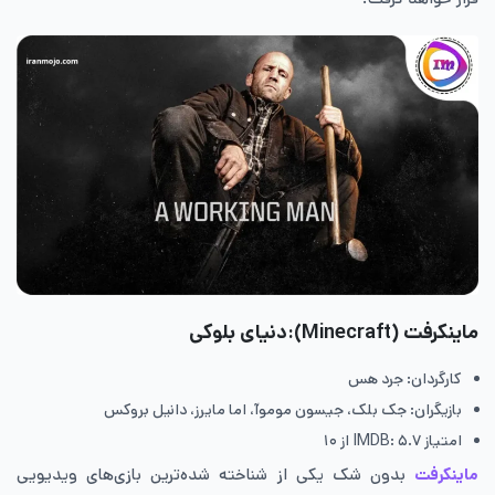
ماینکرفت (Minecraft):دنیای بلوکی
کارگردان: جرد هس
بازیگران: جک بلک، جیسون موموآ، اما مایرز، دانیل بروکس
امتیاز IMDB: ۵.۷ از ۱۰
ماینکرفت
بدون شک یکی از شناخته‌ شده‌ترین بازی‌های ویدیویی