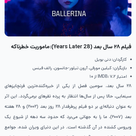
فیلم ۲۸ سال بعد (28 Years Later):ماموریت خطرناکه
کارگردان: دنی بویل
بازیگران: کیلین مورفی، آرون تیلور-جانسون، رالف فینس
امتیاز IMDB: ۷.۲ از ۱۰
۲۸ سال بعد، سومین فصل از یکی از خیره‌کننده‌ترین فرنچایزهای
سینمایی، حالا پس از سال‌ها انتظار به پرده نقرهای برمی‌گردد. این اثر
به عنوان دنباله‌ای بر دو فیلم پرطرفدار ۲۸ روز بعد (۲۰۰۲) و ۲۸ هفته
بعد (۲۰۰۷)، ما را به جهانی می‌برد که حدود سه دهه از شیوع یک
ویروس کشنده در آن گذشته است. در این دنیای ویران ‌شده، جوامع