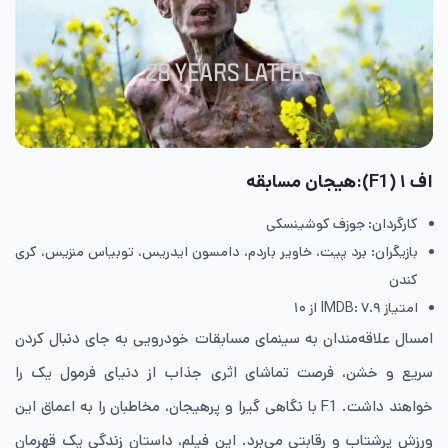
اف ۱ (F1):هیجان مسابقه
کارگردان: جوزف کوشینسکی
بازیگران: برد پیت، خاویر باردم، دامسون ایدریس، توبیاس منزیس، کری
کندن
امتیاز IMDB: ۷.۹ از ۱۰
امسال علاقه‌مندان به سینمای مسابقات خودرویی به جای دنبال کردن
سریع و خشن، فرصت تماشای اثری جذاب از دنیای فرمول یک را
خواهند داشت. F1 با نگاهی گیرا و پرهیجان، مخاطبان را به اعماق این
ورزش پرشتاب و رقابتی می‌برد. این فیلم، داستان زندگی یک قهرمان