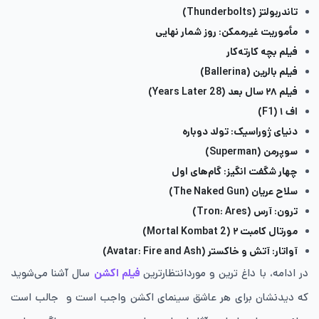
تاندربولتز (Thunderbolts)
مأموریت غیرممکن: روز شمار نهایی
فیلم بچه کارته‌کار
فیلم بالرین (Ballerina)
فیلم ۲۸ سال بعد (28 Years Later)
اف ۱ (F1)
دنیای ژوراسیک: تولد دوباره
سوپرمن (Superman)
چهار شگفت‌ انگیز: گام‌های اول
سلاح عریان (The Naked Gun)
ترون: آرس (Tron: Ares)
مورتال کامبت ۲ (Mortal Kombat 2)
آواتار: آتش و خاکستر (Avatar: Fire and Ash)
در ادامه، با داغ ترین و مورد‌انتظارترین
فیلم اکشن
سال آشنا می‌شوید
که دیدنشان برای هر عاشق سینمای اکشن واجب است و جالب است