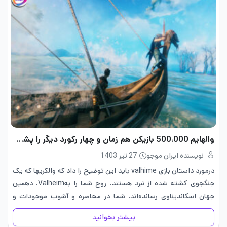
والهایم 500،000 بازیکن هم‌ زمان و چهار رکورد دیگر را پشت سر می‌گذارد!
نویسنده ایران موجو
27 تیر 1403
درمورد داستان بازی valhime باید این توضیح را داد که والکری­ها که یک
جنگجوی کشته شده از نبرد هستند، روح شما را بهValheim، دهمین
جهان اسکاندیناوی رسانده‌اند. شما در محاصره و آشوب موجودات و
دشمنان باستانی خدایان و جدیدترین متولی…
بیشتر بخوانید