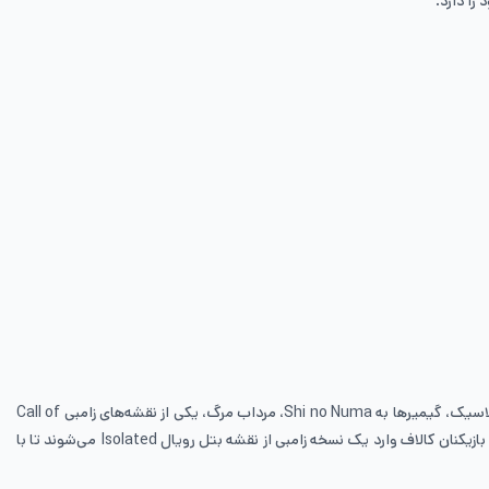
را دارد.
فصل جدید بازی کالاف دیوتی موبایل با عنوان Graveyard Shift، دارای تم هالووین است و در 4 اکتبر ساعت 5 بعد از ظهر PT شروع می‌شود. در حالت زامبی کلاسیک، گیمیرها به Shi no Numa، مرداب مرگ، یکی از نقشه‌های زامبی Call of
Duty: Black Ops 3 باز خواهند گشت. جوخه‌ها با انبوهی از زامبی‌ها روبرو می‌شوند که با افزایش در اطراف شما کشنده تر نیز می‌شوند. در حالت Undead Siege، بازیکنان کالاف وارد یک نسخه زامبی از نقشه بتل رویال Isolated می‌شوند تا با