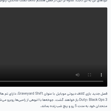
نبردهای تن به تن ثابت. علاوه بر این در فصل هشتم کالاف تفنگ شاتگان آرگوس نی
متحدان خود به مدت 5 رو و پنج شب زنده بمانند.