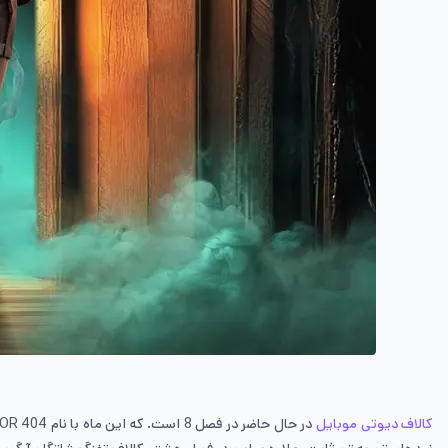
کالاف دیوتی موبایل
در حال حاضر در فصل 8 است. که این ماه با نام
OR 404