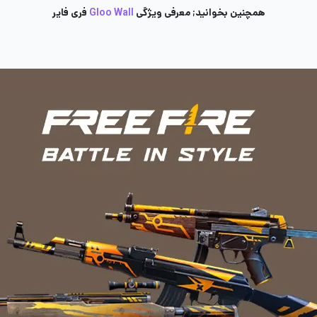
همچنین بخوانید; معرفی ویژگی
Gloo Wall
فری فایر