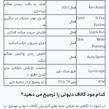
کمک به دقت بیشتر هنگام
Aim Assist
فعال (On)
تیراندازی
Fixed R-Fire
کنترل بهتر شلیک در درگیری
فعال
Button
ها
Quick Run
فعال
افزایش سرعت حرکت کاراکتر
Slide While
فعال
اجرای سریع‌تر حرکت اسلاید
Running
کاهش زمان واکنش هنگام
Auto Sprint
فعال
حرکت
مناسب بازیکنان حرفه‌ای برای
Gyroscope
طبق سبک بازی
کنترل دقیق تر
FOV
بین 70 تا 75
دید وسیع تر در محیط بازی
کدام مود کالاف دیوتی را ترجیح می دهید؟
در انتها، با نگاهی به تمامی جنبه های گیم پلی کالاف دیوتی موبایل در