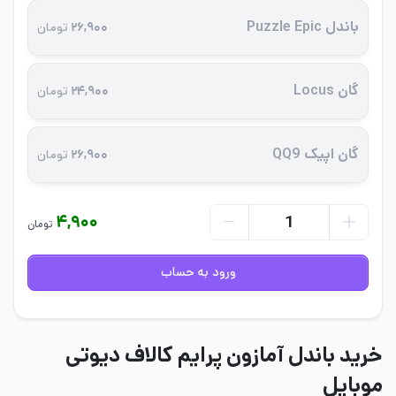
باندل Puzzle Epic
۲۶,۹۰۰
تومان
گان Locus
۲۴,۹۰۰
تومان
گان اپیک QQ9
۲۶,۹۰۰
تومان
۴,۹۰۰
تومان
ورود به حساب
خرید باندل آمازون پرایم کالاف دیوتی
موبایل