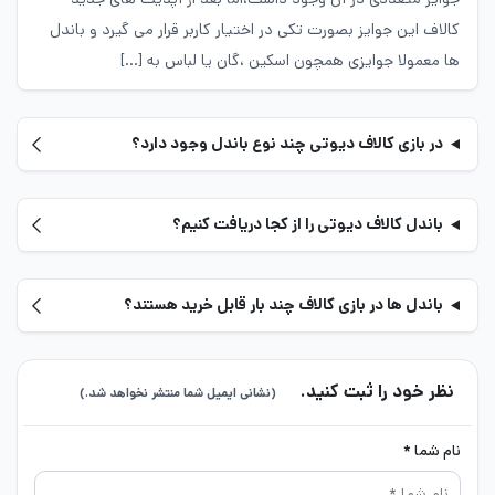
کالاف این جوایز بصورت تکی در اختیار کاربر قرار می گیرد و باندل
ها معمولا جوایزی همچون اسکین ،گان یا لباس به […]
باندل آمازون پرایم کالاف دیوتی موبایل محصولی از شرکت آمازون
است که به طور اختصاصی برای بازی کالاف دیوتی منتشر شده است. با
در بازی کالاف دیوتی چند نوع باندل وجود دارد؟
خرید باندل کالاف دیوتی موبایل، این محصول به شکل هدیه در ایمیل
پلیرها موجود می‌شود. محصولات موجود شده معمولا در قالب یک
باندل کالاف دیوتی را از کجا دریافت کنیم؟
محصول، اسلحه یا
اسکین کالاف
هستند. این محصول به‌صورت کریت
در بخش محصولات کالاف دیوتی قرار دارد.
باندل ها در بازی کالاف چند بار قابل خرید هستند؟
چگونه باندل آمازون کالاف را فعال کنیم؟
نظر خود را ثبت کنید.
برخلاف
خرید سی پی
که با اطلاعات اکانت شما دریافت می‌شود، برای
(نشانی ایمیل شما منتشر نخواهد شد.)
خرید باندل کالاف دیوتی موبایل نیازی به این اطلاعات نیست. فعال
نام شما *
کردن این باندل با واریز UID انجام می‌شود. برای تهیه UID به اکانت