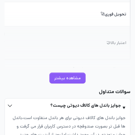
بلا
تحویل فوری🚀
می‌
ایر
اعتبار بالا🤝
کمت
می‌
باندل آمازون پرایم کالاف دیوتی چیست؟
مشاهده بیشتر
سوالات متداول
جوایز باندل های کالاف دیوتی چیست؟
جوایز باندل های کالاف دیوتی برای هر باندل متفاوت است،باندل
ها قبل تر بصورت صندوقچه در دسترس کاربران قرار می گرفت و
جوایز متعددی در آن وجود داشت،اما بعد از آپدیت های جدید