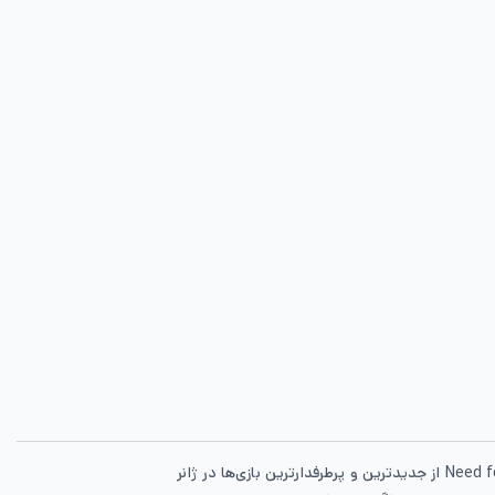
پیش از خرید بازی Need for speed Heat بهتر است ابتدا با ویژگی‌های جذاب این بازی هیجان‌انگیز آشنا شوید. Need for speed Heat از جدیدترین و پرطرفدارترین بازی‌ها در ژانر