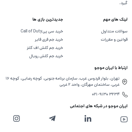
محیط بازی ساده و با گرافیک کارتونی و سبک آزاد طراحی شده
گیرد.
است و در بیشتر گوشی‌ها خیلی روان اجرا میشود. اگه عاشق
لینک های مهم
جدیدترین بازی ها
ساخت‌ وساز، طراحی مرحله و بازی‌های آنلاین با حال و هوای
کژوال هستید، روبلاکس همان جایی است که می‌تواند دنیای
سوالات متداول
خرید سی پی
Call of Duty
قوانین و مقررات
خرید جم فری فایر
ذهن شما را زنده کند. برای
دانلود بازی روبلاکس
و خرید درون
خرید جم کلش اف کلنز
برنامه ی این بازی همراه ما باشید.
خرید جم کلش رویال
چرا روبلاکس را انتخاب کنیم؟
ارتباط با ایران موجو
تهران، بلوار فردوس غرب، سازمان برنامه جنوبی، کوچه رضایی، کوچه ۱۶
غربی، ساختمان مهرگان، واحد ۲ غربی
۰۲۱-۹۱۳۰ ۳۲۳۴
ایران موجو در شبکه های اجتماعی