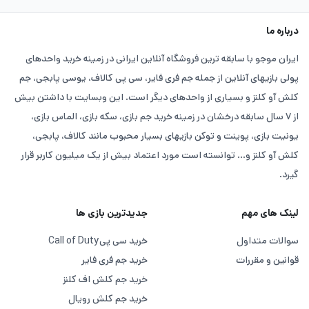
توسط کمپانی Level infinite منتشرشده است. سبک بازی آرنا بریک
درباره ما
اوت اول شخص شوتر است. این بازی در یک فضای باز و در منطقه‌ای
ایران موجو با سابقه ترین فروشگاه آنلاین ایرانی در زمینه خرید واحدهای
تاریک یا به عبارتی Dark Zone انجام می‌شود.
پولی بازیهای آنلاین از جمله جم فری فایر، سی پی کالاف، یوسی پابجی، جم
در آرنا بریک اوت این شما هستید که انتخاب می‌کنید یک شخصیت یا
کلش آو کلنز و بسیاری از واحدهای دیگر است. این وبسایت با داشتن بیش
از ۷ سال سابقه درخشان در زمینه خرید جم بازی، سکه بازی، الماس بازی،
کاراکتر مثبت باشید یا یک شخصیت منفی و سرکش. درهرصورت برای
یونیت بازی، پوینت و توکن بازیهای بسیار محبوب مانند کالاف، پابجی،
پیروزی در این بازی نیاز به باند آرنا بریک اوت خواهید داشت. توصیه
کلش آو کلنز و... توانسته است مورد اعتماد بیش از یک میلیون کاربر قرار
می‌کنیم این خرید را از بهترین سایت‌های فعال در این زمینه انجام
گیرد.
دهید. ایران موجو به‌عنوان معتبرترین و با سابقه‌ترین فروشگاه‌ آنلاین
در زمینه خرید واحدهای پولی و بسیاری دیگر از واحد های پولی بازی
لینک های مهم
جدیدترین بازی ها
های موبایل است. ازاین‌رو می‌توانید با خیال راحت خرید باند آرنا
سوالات متداول
خرید سی پی
Call of Duty
بریک اوت (Bonds Arena Breakout) را انجام دهید و در صورت هر
قوانین و مقررات
خرید جم فری فایر
خرید جم کلش اف کلنز
گونه مشکل در طول 24 ساعت شبانه روز حتی ایام تعطیلات مشکلات
خرید جم کلش رویال
خود را با پشتیبانی در میان بگذارید.