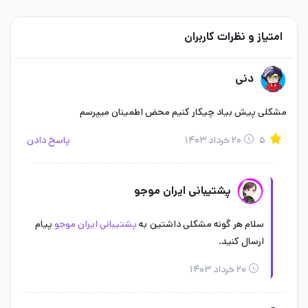
چگونه
کوین Squad Busters
را سریع تر دریافت
کنیم؟
امتیاز و نظرات کاربران
اطلاعاتتان را به درستی وارد کنید.
دنی
تا زمان دریافت پیام تکمیل خرید، وارد حسابتان نشوید.
نام کاربری خودتان را در طول خرید تغییر ندهید.
مشکلی پیش بیاد چیکار کنیم محض اطمینان میپرسم
بطور کل خرید های ایران موجو زیر 3 دقیقه انجام می شود اما اگر می
۵
۲۰ خرداد ۱۴۰۳
پاسخ دادن
خواهید بصورت آنی و فوری انجام شود می توانید از گزینه خرید سریع
استفاده کنید.
پشتیبانی ایران موجو
پیگیری خرید سکه های بازی اسکواد باسترز در
سلام هر گونه مشکلی داشتین به
پشتیبانی ایران موجو
پیام
ایران موجو
ارسال کنید.
ما در ایران موجو سعی کردیم چگونگی خرید آسان و سریع این
۲۰ خرداد ۱۴۰۳
محصول را به شما شرح دهیم، اگر از این محصول و نحوه سفارش تا