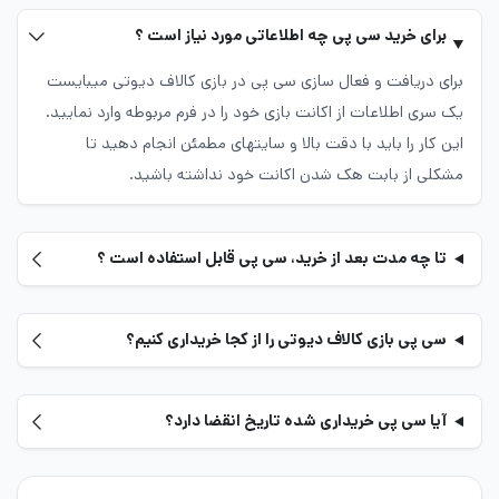
خرید سی پی کالاف
در حوزه خرید و فروش جم بازی، به صورت آنی و
دیوتی موبایل در
برای خرید سی پی چه اطلاعاتی مورد نیاز است ؟
ایران
فوری سی پی کالاف را برای شما فعال می نماید.
برای دریافت و فعال سازی سی پی در بازی کالاف دیوتی می­بایست
یک سری اطلاعات از اکانت بازی خود را در فرم مربوطه وارد نمایید.
سایت خرید سریع سی پی کالاف دیوتی موبایل با آیدی
این کار را باید با دقت بالا و سایت­های مطمئن انجام دهید تا
(UID)
مشکلی از بابت هک شدن اکانت خود نداشته باشید.
شما کاربران عزیز و محترم می‌توانید:
تا چه مدت بعد از خرید، سی پی قابل استفاده است ؟
خیلی سریع
cp
را با قیمت درج شده روی کالا از
فروشگاه ما
خریداری
کنید. این محصول همان خرید سی پی مستقیم کالاف دیوتی هم نام
سی پی بازی کالاف دیوتی را از کجا خریداری کنیم؟
دارد و با سی پی ما هیجان بازی خود را چندین برابر کنید. شما عزیزان
پس از
خرید سی پی کالاف دیوتی موبایل با آیدی
می‌توانید از تمام
امکانات غیر رایگان بازی call of duty خود بهره گرفته و لذت یک بازی
آیا سی پی خریداری شده تاریخ انقضا دارد؟
اکشن و مهیج را به خودتان هدیه بدهید. اسلحه‌های متنوع و جدید،
وسایل نقلیه پرهیجان، لباس‌های مخصوص و…