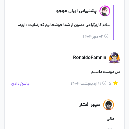
پشتیبانی ایران موجو
نکات مهم خرید جم بازی های موبایل :
سلام کاربرگرامی ممنون از شما خوشحالیم که رضایت دارید.
در صورت خواستار بودن آفر های بازی، بسته ی جم معادل آن (هم
۰۲ مهر ۱۴۰۴
قیمت) را خرید کنید و در زمان تکمیل فرم و خرید در قسمت توضیحات
تکمیلی یادداشت سفارش ذکر کنید که بجای جم، خواستار آفر هستید.
RonaldoFamnin
دقت کنید که مبلغ ها به تومان هستند؛
من دوست داشتم
درصورت خرید امکان لغو سفارش وجود ندارد.
تایید سفارش و پرداخت وجه
۵
۱۱ اردیبهشت ۱۴۰۴
پاسخ دادن
به منزله خواندن این متن و تایید می‌باشد.
توجه بفرمایید که این محصول برای تمامی ریجن ها قابل خرید
سپهر افشار
میباشد
عالی