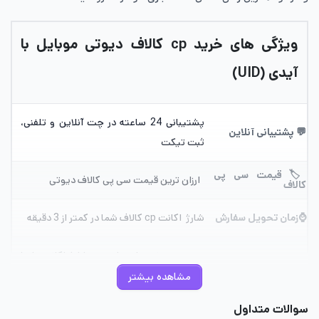
ویژگی های خرید cp کالاف دیوتی موبایل با
آیدی (UID)
پشتیبانی 24 ساعته در چت آنلاین و تلفنی،
💬 پشتیبانی آنلاین
ثبت تیکت
🏷️ قیمت سی پی
ارزان ترین قیمت سی پی کالاف دیوتی
کالاف
⌚زمان تحویل سفارش
شارژ اکانت cp کالاف شما در کمتر از 3 دقیقه
به صورت خرید از سایت و شارژ اکانت شما
📦 نحوه ثبت سفارش
توسط پشتیبان سایت
مشاهده بیشتر
سوالات متداول
ایران موجو از سال 1391 با سابقه‌ای درخشان
✅ معتبرترین فروشگاه