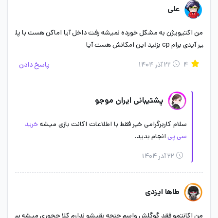
علی
دیوتی موبایل
من اکتیویژن به مشکل خورده نمیشه رفت داخل آیا اماکن هست با پل
یر آیدی برام cp بزنید این امکانش هست آیا
۴
۲۲ آذر ۱۴۰۴
پاسخ دادن
پشتیبانی ایران موجو
سلام کاربرگرامی خیر فقط با اطلاعات اکانت بازی میشه
خرید
سی پی
انجام بدید.
پشتیبانی خرید با ایدی سی پی
۲۲ آذر ۱۴۰۴
در صورت وقوع هر نوع مشکلی در فرایند
خرید cp کالاف دیوتی
موبایل
می‌توانید با بخش پشتیبانی آنلاین سایت در پایین همه
طاها ایزدی
صفحات سایت پایین سمت راست و یا شماره های ما در ارتباط باشید.
من اکانتمو فقد گوگلش واسم چنجه بقیشو ندارم کلا چجوری میشه س