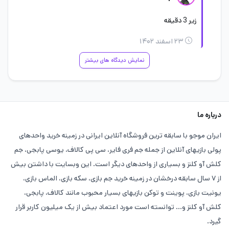
تهیه کنند. اگر سوالی درمورد خرید بتل پس گرند فورس دارید می
زیر 3 دقیقه
توانید در قسمت نظرات با ما به اشتراک بگذارید.
۲۳ اسفند ۱۴۰۲
همچنین می توانید تمام مشکلات خود، برای خرید گرند فورس کالاف در
نمایش دیدگاه های بیشتر
قسمت
پشتیبانی آنلاین سایت ایران موجو
یا شماره های ما در ارتباط
باشید و فرم اطلاعات را کامل وارد کنید تا در صورت وقوع مشکل تیم
پشتیبانی بتوانند با شما ارتباط برقرار کنند.
درباره ما
ایران موجو با سابقه ترین فروشگاه آنلاین ایرانی در زمینه خرید واحدهای
پولی بازیهای آنلاین از جمله جم فری فایر، سی پی کالاف، یوسی پابجی، جم
کلش آو کلنز و بسیاری از واحدهای دیگر است. این وبسایت با داشتن بیش
از ۷ سال سابقه درخشان در زمینه خرید جم بازی، سکه بازی، الماس بازی،
یونیت بازی، پوینت و توکن بازیهای بسیار محبوب مانند کالاف، پابجی،
کلش آو کلنز و... توانسته است مورد اعتماد بیش از یک میلیون کاربر قرار
گیرد.