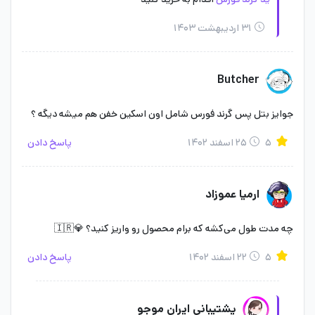
تفاوت‌ها ممکن است به دلایل متعددی از جمله سیاست‌های بازاریابی
۳۱ اردیبهشت ۱۴۰۳
منطقه‌ای، محدودیت‌های قانونی و تنظیمات فرهنگی وجود داشته
باشند. این موارد می‌توانند شامل پوسته‌های اپراتور خاص، طرح‌های
Butcher
سلاح، و دیگر آیتم‌های تزئینی یا عملکردی باشند که در یک ریجن خاص
جوایز بتل پس گرند فورس شامل اون اسکین خفن هم میشه دیگه ؟
عرضه شده (دیدم) و ممکن است در دیگر مناطق در دسترس نباشند.
۵
۲۵ اسفند ۱۴۰۲
پاسخ دادن
برای مثال، خرید بتل پس گرند فورس ریجن هند با خرید گرند فورس
کالاف در نواحی دیگر قیمت متفاوتی خواهد داشت.
ارمیا عموزاد
پشتیبانی خرید بتل پس گرند فورس در ایران موجو
چه مدت طول می‌کشه که برام محصول رو واریز کنید؟ 💎🇮🇷
توجه داشته باشید که قیمت خرید گرند فورس کالاف در ریجن‌های
۵
۲۲ اسفند ۱۴۰۲
پاسخ دادن
مختلف متفاوت است، اما در هر صورت ایران موجو نازل‌ترین قیمت را
به مشتریان خود عرضه می‌کند تا آنها بتوانند اکانت گرند فورس کالاف
پشتیبانی ایران موجو