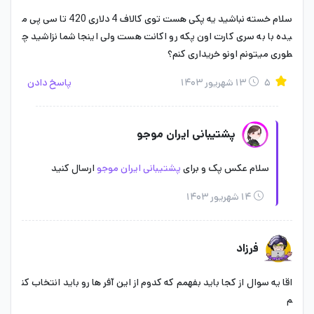
سلام خسته نباشید یه پکی هست توی کالاف 4 دلاری 420 تا سی پی م
یده با به سری کارت اون پکه رو اکانت هست ولی اینجا شما نزاشید چ
طوری میتونم اونو خریداری کنم؟
۵
۱۳ شهریور ۱۴۰۳
پاسخ دادن
پشتیبانی ایران موجو
سلام عکس پک و برای
پشتیبانی ایران موجو
ارسال کنید
برای خرید بتل پس گرند فورس باید این محصول در اکانت شما موجود
۱۴ شهریور ۱۴۰۳
باشد تا بتوانید جوایز این محصول را دریافت کنید و به اکانت هایی
گرند فورس در آن ها وجود دارد، اکانت گرند فورس می گویند.
فرزاد
خرید ساپلای پس ارزان در ایران موجو
اقا یه سوال از کجا باید بفهمم که کدوم از این آفر ها رو باید انتخاب کن
تفاوت بتل پس و گرندفورس
م