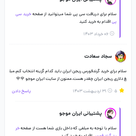
در ایران موجو خریداری کنید.
سلام برای دریافت سی پی شما میتوانید از صفحه
خرید سی
آیا ریجن بر جوایز گرند فورس تاثیر دارد؟
پی
اقدام به خرید کنید
۰۶ خرداد ۱۴۰۳
ریجن یکی از عوامل موثر در جوایز گرند فورس بازی کالاف دیوتی است.
این تأثیرات می‌توانند شامل تفاوت‌هایی در محتوای قابل دسترس،
نوع جوایز، و حتی قیمت‌گذاری باشند.
سجاد سعادت
سلام برای خرید گرندفورس ریجن ایران باید کدام گزینه انتخاب کنم.مبل
غ دلاری ریجن ایران چقدر هست.ممنون از سایت ایران موجو 🌹🌹
۵
۳۱ اردیبهشت ۱۴۰۳
پاسخ دادن
پشتیبانی ایران موجو
سلام با توجه به مبلغی که داخل بازی شما هست از صفحه
خر
ید گرند فورس
اقدام به خرید کنید