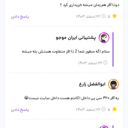
دریافت کنید میتوانید با
خرید سی پی
از ایران موجو بتل پس خود را
دوتا آفر هم زمان میشه خریداری کرد ؟
آزاد و جوایز آن را دریافت کنید.
۵
۲۲ اسفند ۱۴۰۳
پاسخ دادن
آفر فری فایر
و
ارباب حلقه‌ها
را با ارزان ترین قیمت در ایران موجو
پشتیبانی ایران موجو
خریداری کنید.
سلام اگه منظور شما 2 تا افر متفاوت هستش بله میشه
چگونه بتل پس گرند فورس بگیریم؟
۲۲ اسفند ۱۴۰۳
ابوالفضل زارع
یه آفر ۴۲۰ سی پی داخل اکانتم هست داخل سایت نیست😭
۵
۲۲ اسفند ۱۴۰۳
پاسخ دادن