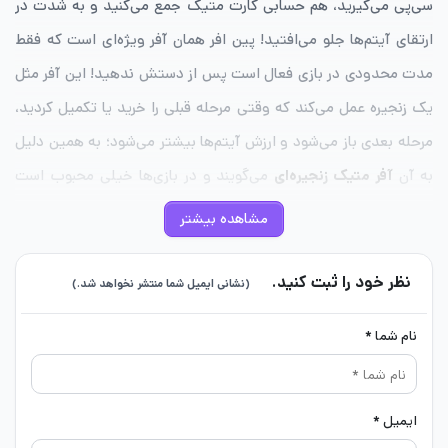
سی‌پی می‌گیرید، هم حسابی کارت متیک جمع می‌کنید و به‌ شدت در
ارتقای آیتم‌ها جلو می‌افتید! پین افر همان آفر ویژه‌ای است که فقط
مدت محدودی در بازی فعال است پس از دستش ندهید! این آفر مثل
یک زنجیره عمل می‌کند که وقتی مرحله قبلی را خرید یا تکمیل کردید،
مرحله بعدی باز می‌شود و ارزش آیتم‌ها بیشتر می‌شود؛ به همین دلیل
به آن
آفر متیک زنجیره‌ای
می‌گویند و در بازی‌ها خیلی محبوب است
چون به گیمرها فرصت می‌دهد با کمترین هزینه، بهترین آیتم‌ها رو جمع
مشاهده بیشتر
کنید.
نظر خود را ثبت کنید.
(نشانی ایمیل شما منتشر نخواهد شد.)
جدول مراحل آفر زنجیره‌ای متیک
نام شما *
سی
کارت متیک
قیمت
مرحله
جوایز مرحله
پی
(Mythic
(دلار)
Card)
(CP)
ایمیل *