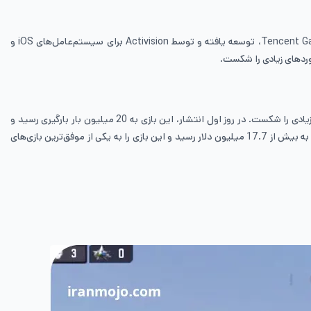
کالاف دیوتی موبایل (Call of Duty: Mobile) یک بازی ویدئویی رایگان در سبک تیراندازی اول شخص است که توسط TiMi Studios، زیرمجموعه‌ای از Tencent Games، توسعه یافته و توسط Activision برای سیستم‌عامل‌های iOS و
بازی کالاف دیوتی موبایل در تاریخ 1 اکتبر 2019 منتشر شد و در مدت کوتاهی پس از انتشار، به یکی از محبوب‌ترین بازی‌های موبایلی تبدیل شد و رکوردهای زیادی را شکست. در روز اول انتشار، این بازی به 20 میلیون بار بارگیری رسید و
بیش از 2 میلیون دلار درآمد حاصل از معاملات درون بازی به‌ دست آورد. بعد از گذشت یک هفته، تعداد بارگذاری‌های این بازی به 100 میلیون رسید و درآمدش به بیش از 17.7 میلیون دلار رسید و این بازی را به یکی از موفق‌ترین بازی‌های