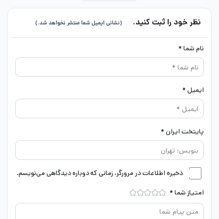
برای دیدن محصولات جذاب اسکواد باسترز به صفحه
خرید کوین
نظر خود را ثبت کنید.
(نشانی ایمیل شما منتشر نخواهد شد.)
Squad Busters
سر بزنید.
نام شما *
جوایز سوپر پس بازی squad busters
نام
تعداد
ایمیل *
کوین اسکواد باسترز 🟡
80000
پایتخت ایران *
کلید fusion 🗝
3
صندوقچه 🗳
30
ذخیره اطلاعات در مرورگر، زمانی که دوباره دیدگاهی می‌نویسم.
🦸🏻‍♂️Choose any classic
امتیاز شما
*
بلیط صندوقچه 🎫
6