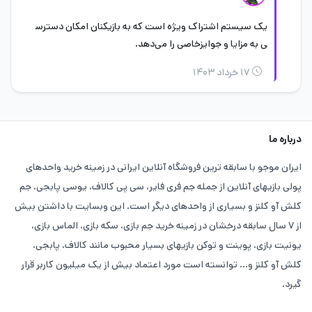
تخفیف به شما در خرید ارزان محصولات کمک کنیم.
یک سیستم اشتراک ویژه است که به بازیکنان امکان دسترس
سوپر پس اسکواد باسترز در پشتیبانی ایران موجو
ی به مزایا و جوایزخاصی را می‌دهد.
پیگیری کنید
۱۷ خرداد ۱۴۰۳
سعی کردیم تا خرید آسان این محصول را به شما شرح دهیم امیدواریم
که برای شما مفید واقع شود. اگر این محصول را خریداری کردید و از
درباره ما
خرید خود راضی هستید به آن ستاره دهید و تجربه خرید خود را با ما
ایران موجو با سابقه ترین فروشگاه آنلاین ایرانی در زمینه خرید واحدهای
به اشتراک بگذارید.
پولی بازیهای آنلاین از جمله جم فری فایر، سی پی کالاف، یوسی پابجی، جم
کلش آو کلنز و بسیاری از واحدهای دیگر است. این وبسایت با داشتن بیش
همچنین اگر در فرآیند خرید دچار مشکل شدید به
پشتیبانی ایران
از ۷ سال سابقه درخشان در زمینه خرید جم بازی، سکه بازی، الماس بازی،
موجو
مراجعه کنید تا در کوتاه ترین زمان به حل مشکل شما بپردازند.
یونیت بازی، پوینت و توکن بازیهای بسیار محبوب مانند کالاف، پابجی،
کلش آو کلنز و... توانسته است مورد اعتماد بیش از یک میلیون کاربر قرار
گیرد.